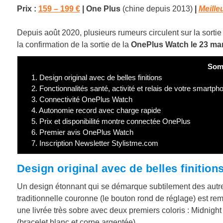
Prix :
159 – 199 €
|
One Plus
(chine depuis 2013)
|
Meille
Depuis août 2020, plusieurs rumeurs circulent sur la sort
la confirmation de la sortie de la
OnePlus Watch le 23 mar
Som
1.
Design original avec de belles finitions
2.
Fonctionnalités santé, activité et relais de votre smartph
3.
Connectivité OnePlus Watch
4.
Autonomie record avec charge rapide
5.
Prix et disponibilité montre connectée OnePlus
6.
Premier avis OnePlus Watch
7.
Inscription Newsletter Stylistme.com
Design original avec de belles finition
Un design étonnant qui se démarque subtilement des autre
traditionnelle couronne (le bouton rond de réglage) est re
une livrée très sobre avec deux premiers coloris : Midnight 
(bracelet blanc et corne argentée).