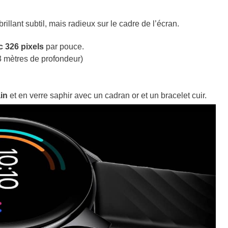
illant subtil, mais radieux sur le cadre de l’écran.
 326 pixels
par pouce.
3 mètres de profondeur)
ain
et en verre saphir avec un cadran or et un bracelet cuir.