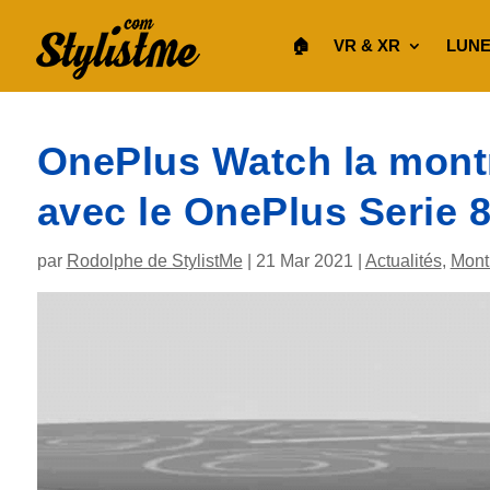
🏠︎
VR & XR
LUNE
OnePlus Watch la mont
avec le OnePlus Serie 8
par
Rodolphe de StylistMe
|
21 Mar 2021
|
Actualités
,
Mont