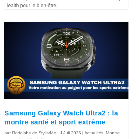
Health pour le bien-être.
Samsung Galaxy Watch Ultra2 : la
montre santé et sport extrême
par
Rodolphe de StylistMe
|
J Juil 2026
|
Actualités
,
Montre