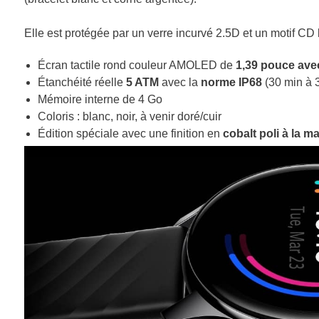
Elle est protégée par un verre incurvé 2.5D et un motif CD br
Écran tactile rond couleur AMOLED de
1,39 pouce avec
Étanchéité réelle
5 ATM
avec la
norme IP68
(30 min à 
Mémoire interne de 4 Go
Coloris : blanc, noir, à venir doré/cuir
Édition spéciale avec une finition en
cobalt poli à la m