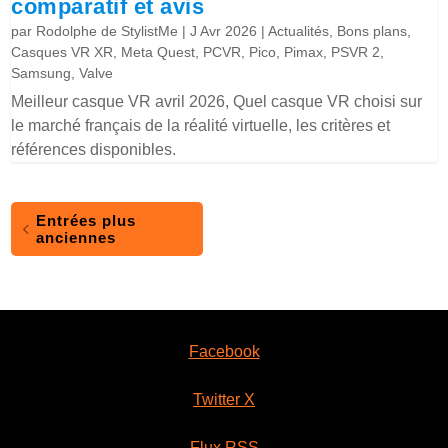
comparatif et avis
par
Rodolphe de StylistMe
|
J Avr 2026
|
Actualités
,
Bons plans
,
Casques VR XR
,
Meta Quest
,
PCVR
,
Pico
,
Pimax
,
PSVR 2
,
Samsung
,
Valve
Meilleur casque VR avril 2026, Quel casque VR choisi sur
le marché français de la réalité virtuelle, les critères et
références disponibles.
Entrées plus
anciennes
Facebook
Twitter X
Flux RSS