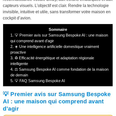
capteurs visuels. L’objectif est clair. Rendre la technologie
invisible, intuitive et utile, sans transformer votre maison en
cockpit d’avion.
Sommaire
1.
💡 Premier avis sur Samsung Bespoke AI : une maison
qui comprend avant d’agir
2.
☀️ Une intelligence artificielle domestique vraiment
proactive
3.
♻️ Efficacité énergétique et adaptation régionale
intelligente
4.
⚖️ Samsung Bespoke AI comme fondation de la maison
de demain
5.
💡 FAQ Samsung Bespoke AI
💡 Premier avis sur Samsung Bespoke
AI : une maison qui comprend avant
d’agir