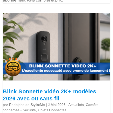
abonnement. Avis complet et prix.
Blink Sonnette vidéo 2K+ modèles
2026 avec ou sans fil
par
Rodolphe de StylistMe
|
J Mai 2026
|
Actualités
,
Caméra
connectée - Sécurité
,
Objets Connectés