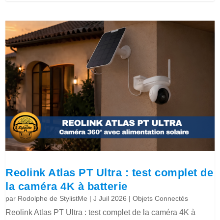
Reolink Atlas PT Ultra : test complet de
la caméra 4K à batterie
par
Rodolphe de StylistMe
|
J Juil 2026
|
Objets Connectés
Reolink Atlas PT Ultra : test complet de la caméra 4K à