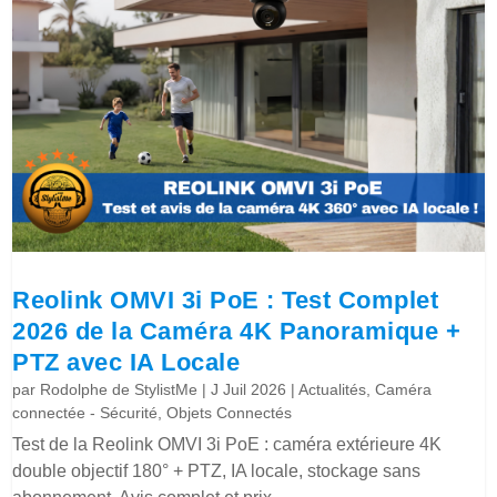
Reolink OMVI 3i PoE : Test Complet
2026 de la Caméra 4K Panoramique +
PTZ avec IA Locale
par
Rodolphe de StylistMe
|
J Juil 2026
|
Actualités
,
Caméra
connectée - Sécurité
,
Objets Connectés
Test de la Reolink OMVI 3i PoE : caméra extérieure 4K
double objectif 180° + PTZ, IA locale, stockage sans