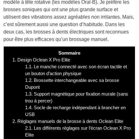
modèle à tête rotative (les modèles Oral-B). Je préfère les
brosses soniques qui ont une plus grande surface et
utilisent des vibrations assez agréables non irritantes. Mais,
c’est sûrement aussi une question d’habitude. Dans les
deux cas, les brosses à dents électriques sont reconnues
pour être plus efficaces qu’un brossage manuel.
Sommaire
1.
Design Oclean X Pro Elite
1.1.
Le manche connecté avec son écran tactile et
un bouton d’action physique
1.2.
Brossette interchangeable avec sa brosse
Dupont
1.3.
Support magnétique pour fixation murale (sans
trou à percer)
1.4.
Socle de recharge indépendant à brancher en
USB
2.
Réglages manuels de la brosse à dents Oclean Elite
2.1.
Les différents réglages sur l’écran Oclean X Pro
Elite