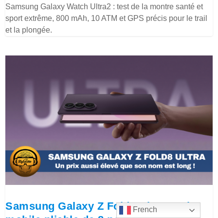
Samsung Galaxy Watch Ultra2 : test de la montre santé et
sport extrême, 800 mAh, 10 ATM et GPS précis pour le trail
et la plongée.
Samsung Galaxy Z Fold8 Ultra : avis
French