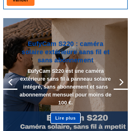
EufyCam S220 : caméra
solaire extérieure sans fil et
sans abonnement
EufyCam S220 est une caméra
extérieure sans fil à panneau solaire
intégré, sans abonnement et sans
abonnement mensuel pour moins de
100 €.
Lire plus