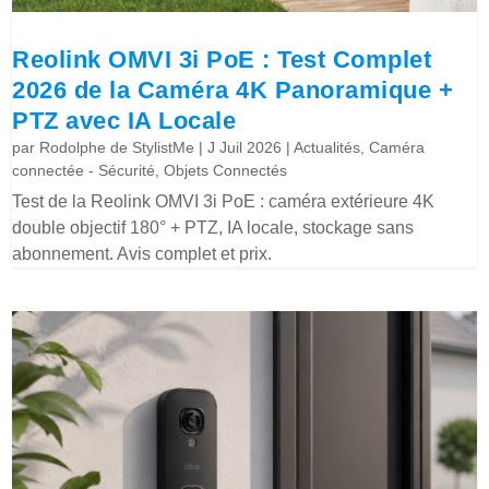
Reolink OMVI 3i PoE : Test Complet
2026 de la Caméra 4K Panoramique +
PTZ avec IA Locale
par
Rodolphe de StylistMe
|
J Juil 2026
|
Actualités
,
Caméra
connectée - Sécurité
,
Objets Connectés
Test de la Reolink OMVI 3i PoE : caméra extérieure 4K
double objectif 180° + PTZ, IA locale, stockage sans
abonnement. Avis complet et prix.