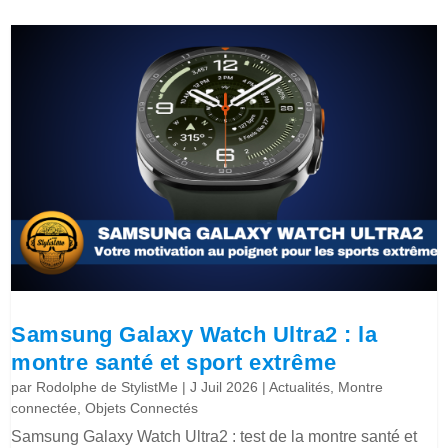
Samsung Galaxy Watch Ultra2 : la
montre santé et sport extrême
par
Rodolphe de StylistMe
|
J Juil 2026
|
Actualités
,
Montre
connectée
,
Objets Connectés
Samsung Galaxy Watch Ultra2 : test de la montre santé et