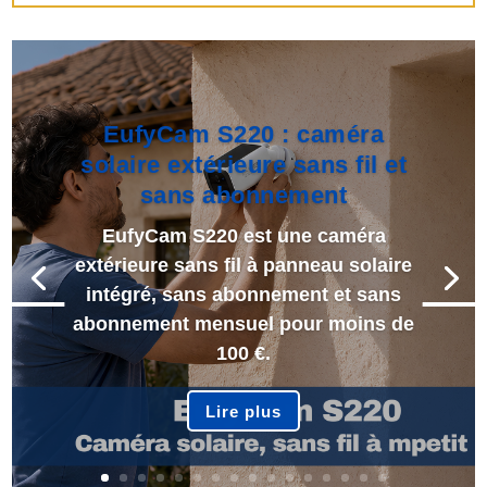
EufyCam S220 : caméra
solaire extérieure sans fil et
sans abonnement
EufyCam S220 est une caméra
extérieure sans fil à panneau solaire
intégré, sans abonnement et sans
abonnement mensuel pour moins de
100 €.
Lire plus