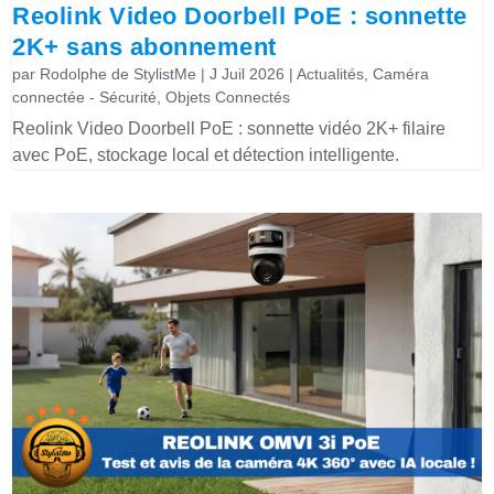
Reolink Video Doorbell PoE : sonnette
2K+ sans abonnement
par
Rodolphe de StylistMe
|
J Juil 2026
|
Actualités
,
Caméra
connectée - Sécurité
,
Objets Connectés
Reolink Video Doorbell PoE : sonnette vidéo 2K+ filaire
avec PoE, stockage local et détection intelligente.