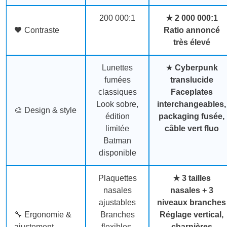
200 000:1
★
2 000 000:1
🖤 Contraste
Ratio annoncé
très élevé
Lunettes
★
Cyberpunk
fumées
translucide
classiques
Faceplates
Look sobre,
interchangeables,
🎨 Design & style
édition
packaging fusée,
limitée
câble vert fluo
Batman
disponible
Plaquettes
★
3 tailles
nasales
nasales + 3
ajustables
niveaux branches
🔧 Ergonomie &
Branches
Réglage vertical,
ajustement
flexibles,
charnières