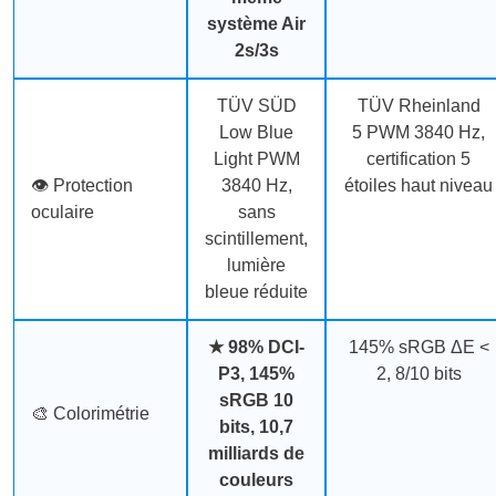
système Air
2s/3s
TÜV SÜD
TÜV Rheinland
Low Blue
5
PWM 3840 Hz,
Light
PWM
certification 5
👁️ Protection
3840 Hz,
étoiles haut niveau
oculaire
sans
scintillement,
lumière
bleue réduite
★
98% DCI-
145% sRGB
ΔE <
P3, 145%
2, 8/10 bits
sRGB
10
🎨 Colorimétrie
bits, 10,7
milliards de
couleurs