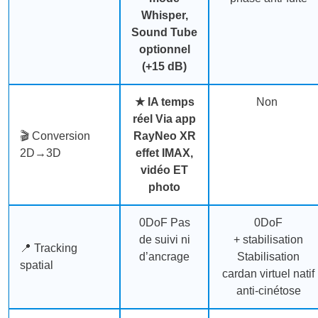
Whisper,
Sound Tube
optionnel
(+15 dB)
★
IA temps
Non
réel
Via app
🎬 Conversion
RayNeo XR
2D→3D
effet IMAX,
vidéo ET
photo
0DoF
Pas
0DoF
de suivi ni
+ stabilisation
📍 Tracking
d’ancrage
Stabilisation
spatial
cardan virtuel natif
anti-cinétose