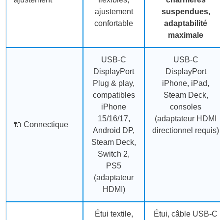
ajustement
suspendues,
confortable
adaptabilité
maximale
USB-C
USB-C
DisplayPort
DisplayPort
Plug & play,
iPhone, iPad,
compatibles
Steam Deck,
iPhone
consoles
15/16/17,
(adaptateur HDMI
🔌 Connectique
Android DP,
directionnel requis)
Steam Deck,
Switch 2,
PS5
(adaptateur
HDMI)
Étui textile,
Étui, câble USB-C