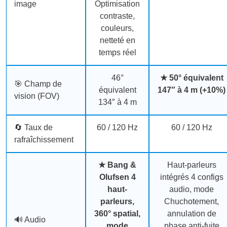
image
Optimisation
contraste,
couleurs,
netteté en
temps réel
46°
★
50°
é
quivalent
🎯 Champ de
é
quivalent
147″ à 4 m (+10%)
vision (FOV)
134″ à 4 m
🔄 Taux de
60 / 120 Hz
60 / 120 Hz
rafraîchissement
★
Bang &
Haut-parleurs
Olufsen
4
intégrés
4 configs
haut-
audio, mode
parleurs,
Chuchotement,
360° spatial,
annulation de
🔊 Audio
mode
phase anti-fuite