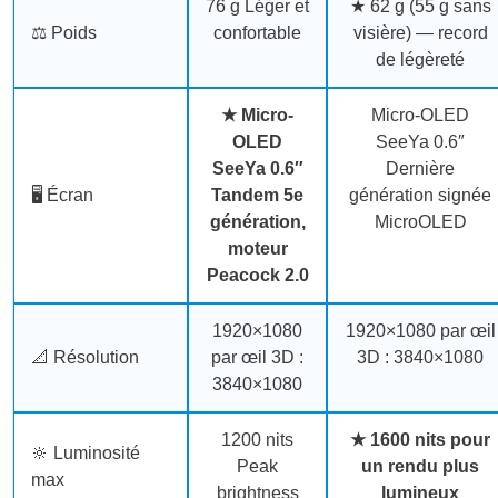
76 g
Léger et
★
62 g
(55 g sans
⚖️ Poids
confortable
visière) — record
de légèreté
★
Micro-
Micro-OLED
OLED
SeeYa 0.6″
SeeYa 0.6″
Dernière
🖥️ Écran
Tandem 5e
génération signée
génération,
MicroOLED
moteur
Peacock 2.0
1920×1080
1920×1080 par œil
📐 Résolution
par œil
3D :
3D : 3840×1080
3840×1080
1200 nits
★
1600 nits
pour
🔆 Luminosité
Peak
un rendu
plus
max
brightness
lumineux