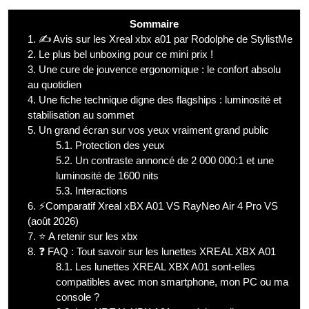
Sommaire
1.
✍️ Avis sur les Xreal xbx a01 par Rodolphe de StylistMe
2.
Le plus bel unboxing pour ce mini prix !
3.
Une cure de jouvence ergonomique : le confort absolu
au quotidien
4.
Une fiche technique digne des flagships : luminosité et
stabilisation au sommet
5.
Un grand écran sur vos yeux vraiment grand public
5.1.
Protection des yeux
5.2.
Un contraste annoncé de 2 000 000:1 et une
luminosité de 1600 nits
5.3.
Interactions
6.
⚡Comparatif Xreal xBX A01 VS RayNeo Air 4 Pro VS
(août 2026)
7.
⭐ A retenir sur les xbx
8.
❓ FAQ : Tout savoir sur les lunettes XREAL XBX A01
8.1.
Les lunettes XREAL XBX A01 sont-elles
compatibles avec mon smartphone, mon PC ou ma
console ?