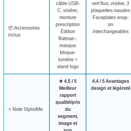
câble USB-
vert fluo, visière, 3
C, visière,
plaquettes nasales
monture
Faceplates snap-
prescription
on
📦 Accessoires
Édition
interchangeables
inclus
Batman :
masque
bloque-
lumière +
stand logo
★
4,5 / 5
4,4 / 5 Avantages
Meilleur
design et légèreté
rapport
qualité/prix
⭐ Note StylistMe
du
segment,
image et
son