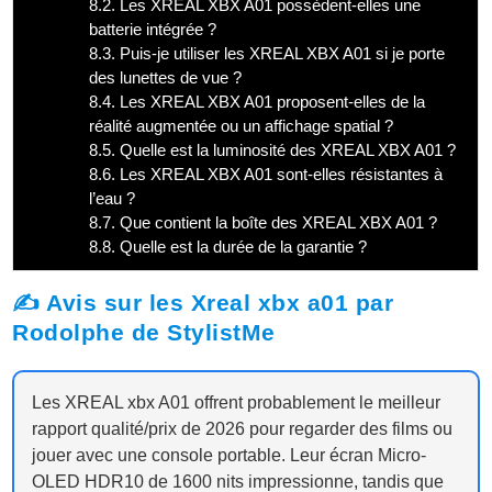
8.2.
Les XREAL XBX A01 possèdent-elles une
batterie intégrée ?
8.3.
Puis-je utiliser les XREAL XBX A01 si je porte
des lunettes de vue ?
8.4.
Les XREAL XBX A01 proposent-elles de la
réalité augmentée ou un affichage spatial ?
8.5.
Quelle est la luminosité des XREAL XBX A01 ?
8.6.
Les XREAL XBX A01 sont-elles résistantes à
l’eau ?
8.7.
Que contient la boîte des XREAL XBX A01 ?
8.8.
Quelle est la durée de la garantie ?
✍️ Avis sur les Xreal xbx a01 par
Rodolphe de StylistMe
Les XREAL xbx A01 offrent probablement le meilleur
rapport qualité/prix de 2026 pour regarder des films ou
jouer avec une console portable. Leur écran Micro-
OLED HDR10 de 1600 nits impressionne, tandis que