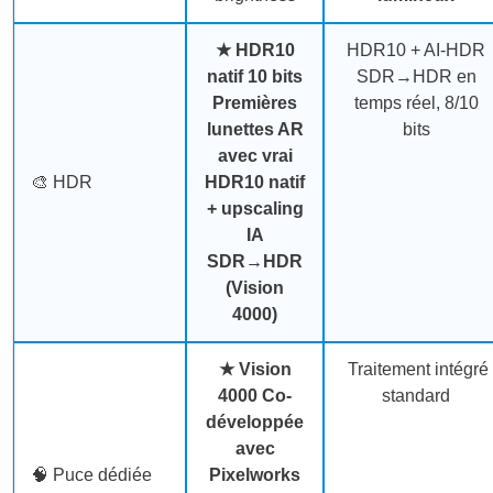
★
HDR10
HDR10 + AI-HDR
natif 10 bits
SDR→HDR en
Premières
temps réel, 8/10
lunettes AR
bits
avec vrai
🎨 HDR
HDR10 natif
+ upscaling
IA
SDR→HDR
(Vision
4000)
★
Vision
Traitement intégré
4000
Co-
standard
développée
avec
🧠 Puce dédiée
Pixelworks