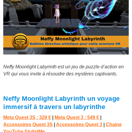
Neffy Moonlight Labyrinth est un jeu de puzzle d’action en
VR qui vous invite à résoudre des mystères captivants.
Neffy Moonlight Labyrinth un voyage
immersif à travers un labyrinthe
Meta Quest 3S : 329 €
|
Meta Quest 3 : 549 €
|
Accessoires Quest 3S
|
Accessoires Quest 3
|
Chaine
YouTube StylistMe