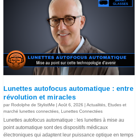
Lunettes autofocus automatique : entre
révolution et miracles
par
Rodolphe de StylistMe
|
Août 6, 2026
|
Actualités
,
Etudes et
marché lunettes connectées
,
Lunettes Connectées
Lunettes autofocus automatique : les lunettes à mise au
point automatique sont des dispositifs médicaux
électroniques qui adaptent leur puissance optique en temps