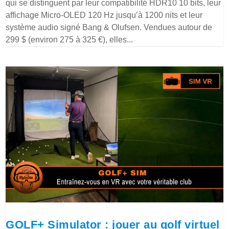
qui se distinguent par leur compatibilité HDR10 10 bits, leur
affichage Micro-OLED 120 Hz jusqu’à 1200 nits et leur
système audio signé Bang & Olufsen. Vendues autour de
299 $ (environ 275 à 325 €), elles...
GOLF+ Simulator : jouer au golf virtuel