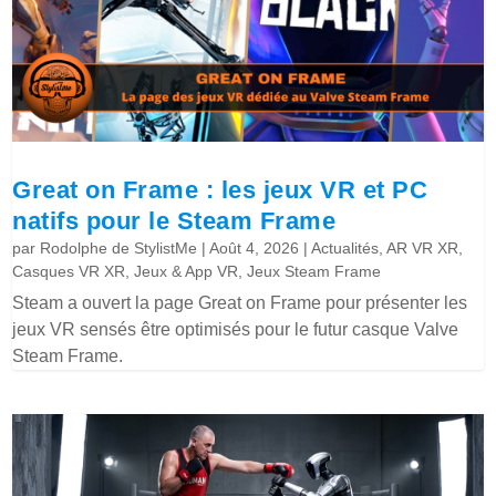
Great on Frame : les jeux VR et PC
natifs pour le Steam Frame
par
Rodolphe de StylistMe
|
Août 4, 2026
|
Actualités
,
AR VR XR
,
Casques VR XR
,
Jeux & App VR
,
Jeux Steam Frame
Steam a ouvert la page Great on Frame pour présenter les
jeux VR sensés être optimisés pour le futur casque Valve
Steam Frame.