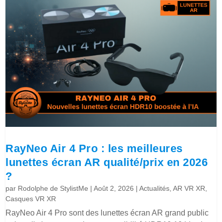
RayNeo Air 4 Pro : les meilleures
lunettes écran AR qualité/prix en 2026
?
par
Rodolphe de StylistMe
|
Août 2, 2026
|
Actualités
,
AR VR XR
,
Casques VR XR
RayNeo Air 4 Pro sont des lunettes écran AR grand public