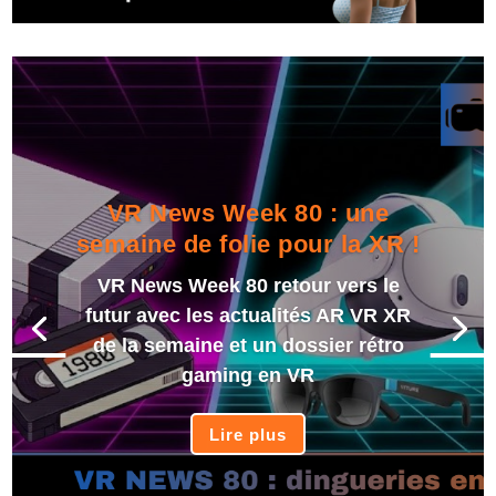
VR News Week 80 : une
semaine de folie pour la XR !
VR News Week 80 retour vers le
futur avec les actualités AR VR XR
de la semaine et un dossier rétro
gaming en VR
Lire plus