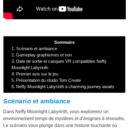
Sommaire
1.
Scénario et ambiance
2.
Gameplay graphismes et son
3.
Date de sortie et casques VR compatibles Neffy
Moonlight Labyrinth
4.
Premier avis sur le jeu
5.
Présentation du studio Tom Create
6.
Neffy Moonlight Labyrinth a charming journey awaits
Scénario et ambiance
Dans Neffy Moonlight Labyrinth, vous explorerez un
environnement rempli de mystères et d’énigmes à résoudre.
Le scénario vous plonge dans une histoire touchante où