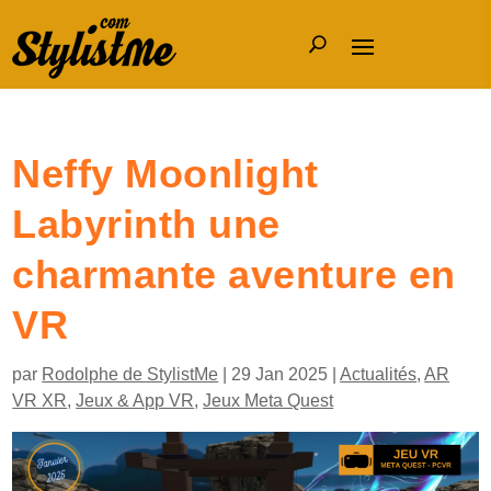
Neffy Moonlight
Labyrinth une
charmante aventure en
VR
par
Rodolphe de StylistMe
|
29 Jan 2025
|
Actualités
,
AR
VR XR
,
Jeux & App VR
,
Jeux Meta Quest