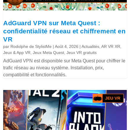
AdGuard VPN sur Meta Quest :
confidentialité réseau et chiffrement en
VR
par
Rodolphe de StylistMe
|
Août 4, 2026
|
Actualités
,
AR VR XR
,
Jeux & App VR
,
Jeux Meta Quest
,
Jeux VR gratuits
AdGuard VPN est disponible sur Meta Quest pour chiffrer le
trafic réseau au niveau système. Installation, prix,
compatibilité et fonctionnalités.