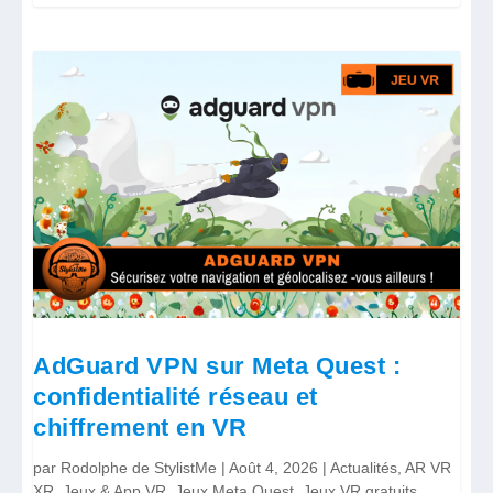
AdGuard VPN sur Meta Quest :
confidentialité réseau et
chiffrement en VR
par
Rodolphe de StylistMe
|
Août 4, 2026
|
Actualités
,
AR VR
XR
,
Jeux & App VR
,
Jeux Meta Quest
,
Jeux VR gratuits