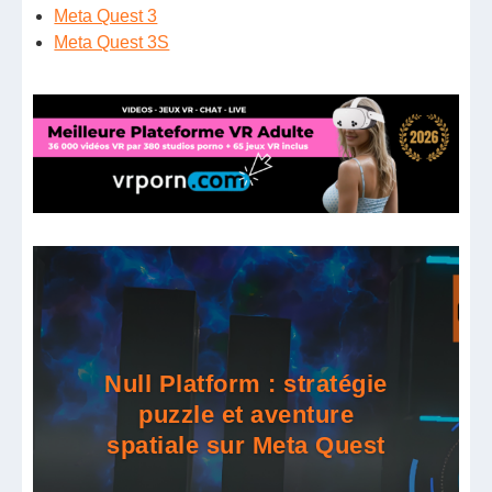
Meta Quest 3
Meta Quest 3S
Null Platform : stratégie
puzzle et aventure
spatiale sur Meta Quest