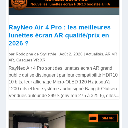
RayNeo Air 4 Pro : les meilleures
lunettes écran AR qualité/prix en
2026 ?
par
Rodolphe de StylistMe
|
Août 2, 2026
|
Actualités
,
AR VR
XR
,
Casques VR XR
RayNeo Air 4 Pro sont des lunettes écran AR grand
public qui se distinguent par leur compatibilité HDR10
10 bits, leur affichage Micro-OLED 120 Hz jusqu’à
1200 nits et leur système audio signé Bang & Olufsen.
Vendues autour de 299 $ (environ 275 à 325 €), elles...