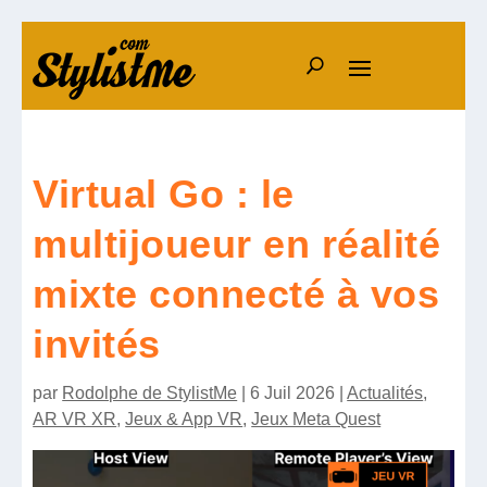
Virtual Go : le
multijoueur en réalité
mixte connecté à vos
invités
par
Rodolphe de StylistMe
|
6 Juil 2026
|
Actualités
,
AR VR XR
,
Jeux & App VR
,
Jeux Meta Quest