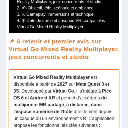
Reality Multiplayer, jeux concurrents et studio
2.
✍️ Objectif, rôle, scénario et ambiance
3.
⚔️ Gameplay, immersions et technique
4.
☀️ Date de sortie et casques VR compatibles
Virtual Go Mixed Reality Multiplayer
📌 A retenir et premier avis sur
Virtual Go Mixed Reality Multiplayer,
jeux concurrents et studio
Virtual Go Mixed Reality Multiplayer
est
disponible à partir de
2027
sur
Meta Quest 3 et
3S
. Développé par
Virtual Go
, il s’intègre à
Pico
OS 6 et Android XR
et permet d’accéder à
du
multijoueur MR partagé, à distance, dans
l’espace numérisé de l’hôte
directement depuis
un casque ou un environnement VR. L’application
propose les fonctionnalités clés suivantes :