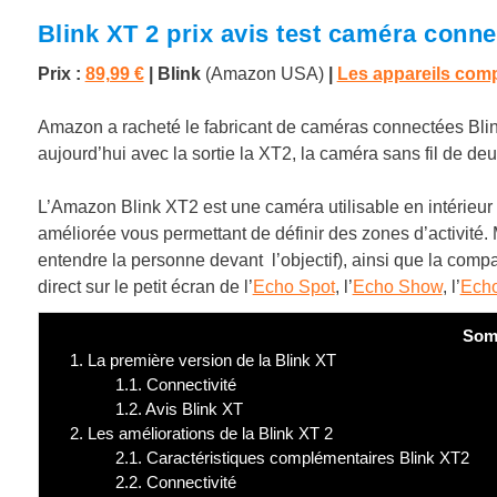
Blink XT 2 prix avis test caméra conne
Prix :
89,99 €
| Blink
(Amazon USA)
|
Les appareils comp
Amazon a racheté le fabricant de caméras connectées Blink
aujourd’hui avec la sortie la XT2, la caméra sans fil de de
L’Amazon Blink XT2 est une caméra utilisable en intérieur 
améliorée vous permettant de définir des zones d’activité.
entendre la personne devant l’objectif), ainsi que la compat
direct sur le petit écran de l’
Echo Spot
, l’
Echo Show
, l’
Ech
Som
1.
La première version de la Blink XT
1.1.
Connectivité
1.2.
Avis Blink XT
2.
Les améliorations de la Blink XT 2
2.1.
Caractéristiques complémentaires Blink XT2
2.2.
Connectivité