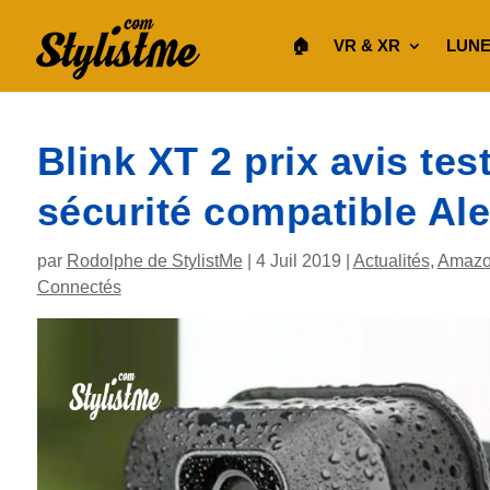
🏠︎
VR & XR
LUNE
Blink XT 2 prix avis te
sécurité compatible Al
par
Rodolphe de StylistMe
|
4 Juil 2019
|
Actualités
,
Amazo
Connectés