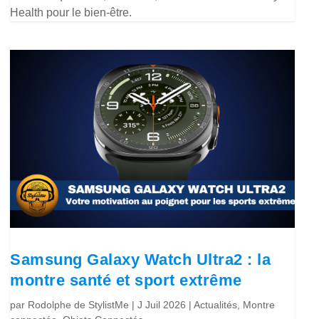
Health pour le bien-être.
Samsung Galaxy Watch Ultra2 : la
montre santé et sport extrême
par
Rodolphe de StylistMe
|
J Juil 2026
|
Actualités
,
Montre