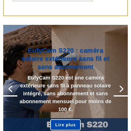
EufyCam S220 : caméra
solaire extérieure sans fil et
sans abonnement
EufyCam S220 est une caméra
extérieure sans fil à panneau solaire
intégré, sans abonnement et sans
abonnement mensuel pour moins de
100 €.
Lire plus