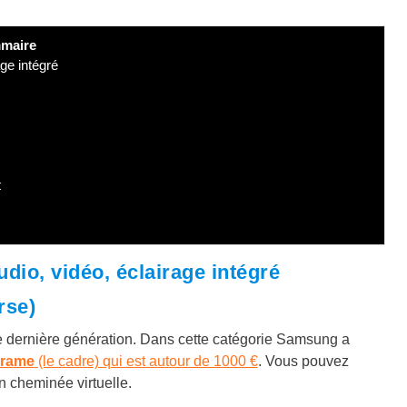
maire
age intégré
t
udio, vidéo, éclairage intégré
rse)
e dernière génération. Dans cette catégorie Samsung a
Frame
(le cadre) qui est autour de 1000 €
. Vous pouvez
n cheminée virtuelle.