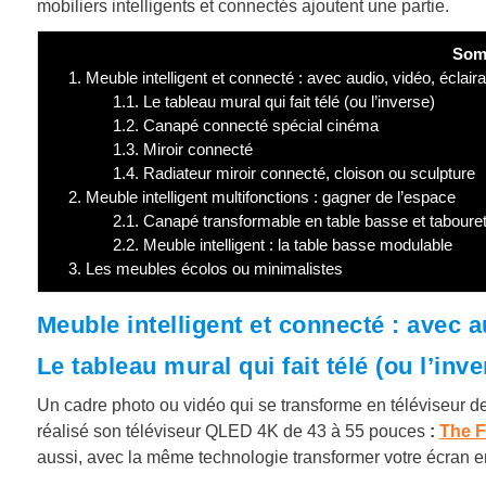
mobiliers intelligents et connectés ajoutent une partie.
Som
1.
Meuble intelligent et connecté : avec audio, vidéo, éclair
1.1.
Le tableau mural qui fait télé (ou l’inverse)
1.2.
Canapé connecté spécial cinéma
1.3.
Miroir connecté
1.4.
Radiateur miroir connecté, cloison ou sculpture
2.
Meuble intelligent multifonctions : gagner de l’espace
2.1.
Canapé transformable en table basse et taboure
2.2.
Meuble intelligent : la table basse modulable
3.
Les meubles écolos ou minimalistes
Meuble intelligent et connecté : avec a
Le tableau mural qui fait télé (ou l’inve
Un cadre photo ou vidéo qui se transforme en téléviseur d
réalisé son téléviseur QLED 4K de 43 à 55 pouces
:
The 
aussi, avec la même technologie transformer votre écran e