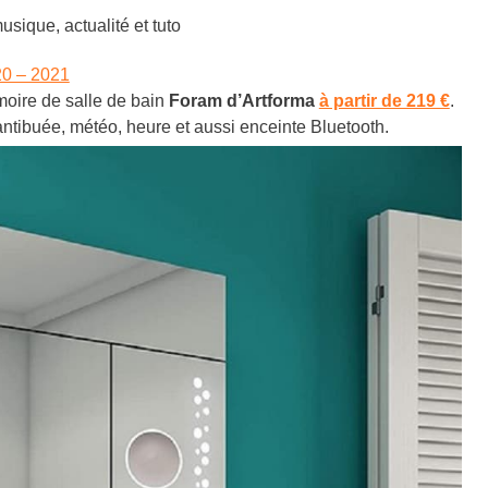
sique, actualité et tuto
20 – 2021
rmoire de salle de bain
Foram d’Artforma
à partir de 219 €
.
antibuée, météo, heure et aussi enceinte Bluetooth.