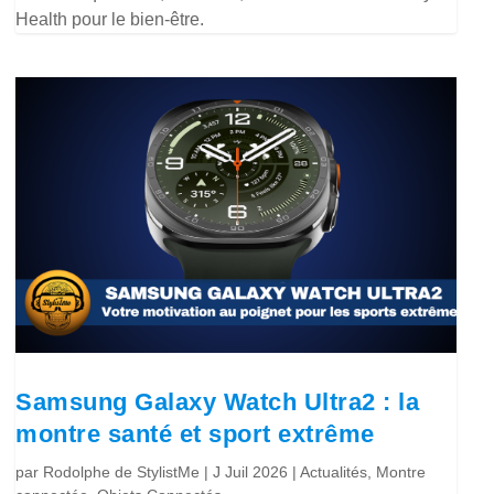
Health pour le bien-être.
Samsung Galaxy Watch Ultra2 : la
montre santé et sport extrême
par
Rodolphe de StylistMe
|
J Juil 2026
|
Actualités
,
Montre