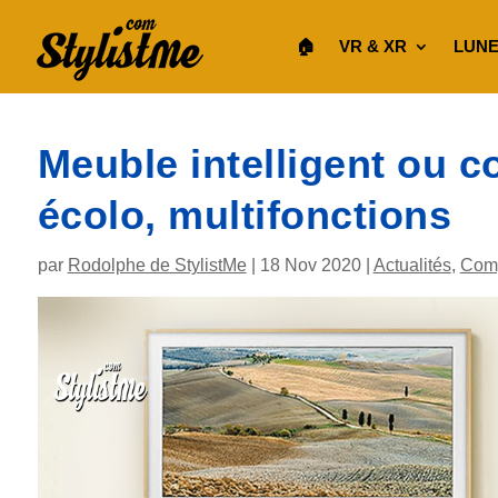
🏠︎
VR & XR
LUNE
Meuble intelligent ou c
écolo, multifonctions
par
Rodolphe de StylistMe
|
18 Nov 2020
|
Actualités
,
Comp