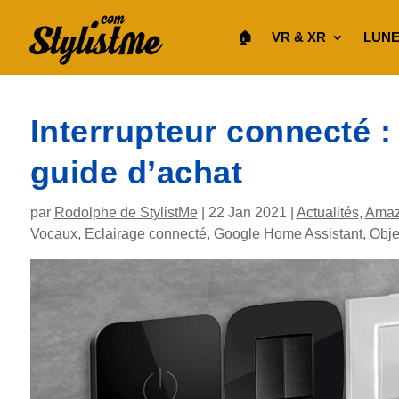
🏠︎
VR & XR
LUNE
Interrupteur connecté :
guide d’achat
par
Rodolphe de StylistMe
|
22 Jan 2021
|
Actualités
,
Amaz
Vocaux
,
Eclairage connecté
,
Google Home Assistant
,
Obje