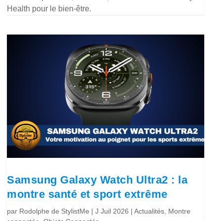
Health pour le bien-être.
Samsung Galaxy Watch Ultra2 : la
montre santé et sport extrême
par
Rodolphe de StylistMe
|
J Juil 2026
|
Actualités
,
Montre