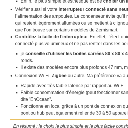
Enfin, le plus simple et esthétique est de
choisir un 
Vérifier aussi si votre
interrupteur connecté sans neu
l’alimentation des ampoules. Le condenseur évite qu’il 
qui restent légèrement allumées ou se mettent à clignote
que l’on trouve sur certains modèles de Zemismart.
Contrôlez la taille de l’interrupteu
r. En effet, l’électro
connecté plus volumineux et ne pas rentrer dans les bo
je
conseille d’utiliser les boites carrées 80 x 80 
ronds.
Il existe des modèles encore plus profonds 47 mm, ma
Connexion Wi-Fi,
Zigbee
ou autre. Ma préférence va au
Rapide avec très faible latence par rapport au Wi-Fi
Faible consommation d’énergie (peut fonctionner san
dite ”EnOcean”.
Fonctionne en local grâce à un pont de connexion qu
pont ou hub peut également relier de 30 à 50 appareil
En résumé : le choix le plus simple et le plus facile cons