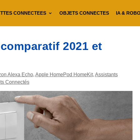
TTES CONNECTEES
OBJETS CONNECTES
IA & ROB
 comparatif 2021 et
on Alexa Echo
,
Apple HomePod HomeKit
,
Assistants
ts Connectés