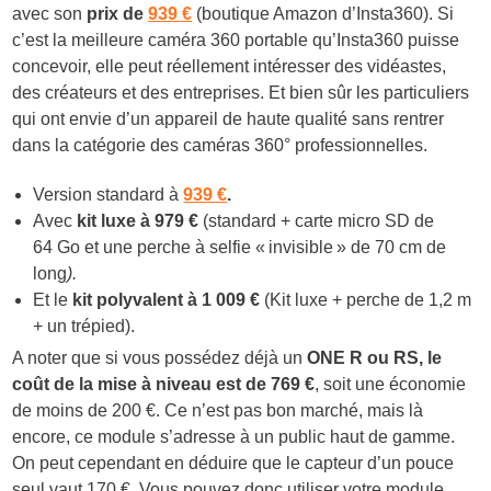
avec son
prix de
939 €
(boutique Amazon d’Insta360). Si
c’est la meilleure caméra 360 portable qu’Insta360 puisse
concevoir, elle peut réellement intéresser des vidéastes,
des créateurs et des entreprises. Et bien sûr les particuliers
qui ont envie d’un appareil de haute qualité sans rentrer
dans la catégorie des caméras 360° professionnelles.
Version standard à
939 €
.
Avec
kit luxe à 979 €
(standard + carte micro SD de
64 Go et une perche à selfie « invisible » de 70 cm de
long
).
Et le
kit polyvalent à 1 009 €
(Kit luxe + perche de 1,2 m
+ un trépied).
A noter que si vous possédez déjà un
ONE R ou RS, le
coût de la mise à niveau est de 769 €
, soit une économie
de moins de 200 €. Ce n’est pas bon marché, mais là
encore, ce module s’adresse à un public haut de gamme.
On peut cependant en déduire que le capteur d’un pouce
seul vaut 170 €. Vous pouvez donc utiliser votre module