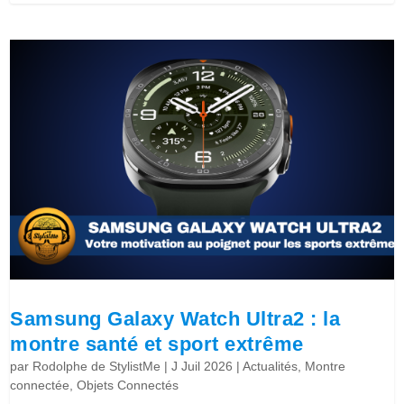
Samsung Galaxy Watch Ultra2 : la
montre santé et sport extrême
par
Rodolphe de StylistMe
|
J Juil 2026
|
Actualités
,
Montre
connectée
,
Objets Connectés