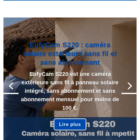
EufyCam S220 : caméra
solaire extérieure sans fil et
sans abonnement
EufyCam S220 est une caméra
extérieure sans fil à panneau solaire
intégré, sans abonnement et sans
abonnement mensuel pour moins de
100 €.
Lire plus