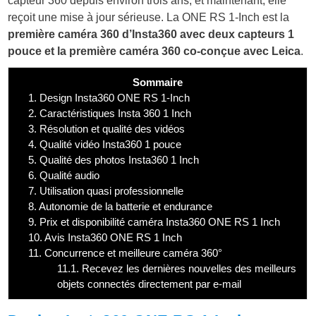
capteur 360 depuis environ trois ans, et maintenant, elle
reçoit une mise à jour sérieuse. La ONE RS 1-Inch est la
première caméra 360 d’Insta360 avec deux capteurs 1
pouce et la première caméra 360 co-conçue avec Leica
.
Sommaire
1.
Design Insta360 ONE RS 1-Inch
2.
Caractéristiques Insta 360 1 Inch
3.
Résolution et qualité des vidéos
4.
Qualité vidéo Insta360 1 pouce
5.
Qualité des photos Insta360 1 Inch
6.
Qualité audio
7.
Utilisation quasi professionnelle
8.
Autonomie de la batterie et endurance
9.
Prix et disponibilité caméra Insta360 ONE RS 1 Inch
10.
Avis Insta360 ONE RS 1 Inch
11.
Concurrence et meilleure caméra 360°
11.1.
Recevez les dernières nouvelles des meilleurs
objets connectés directement par e-mail