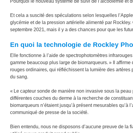
Pourquoi le nouveau système de suivi de l’alcoolémie et du
Et cela a suscité des spéculations selon lesquelles l’Apple 
glycémie et de la pression artérielle alimenté par Rockley. C
septembre 2021, mais il y a des chances pour que les futur
En quoi la technologie de Rockley Photo
Elle fonctionne à l’aide de spectrophotomètres infrarouges (
gamme beaucoup plus large de biomarqueurs. » Il affirme q
rouges ordinaires, qui réfléchissent la lumière des artères
du sang.
« Le capteur sonde de manière non invasive sous la peau pou
différentes couches du derme à la recherche de constitua
biomarqueurs n’étaient jusqu’à présent mesurables qu’à l’a
communiqué de presse de la société.
Bien entendu, nous ne disposons d’aucune preuve de la fiabili