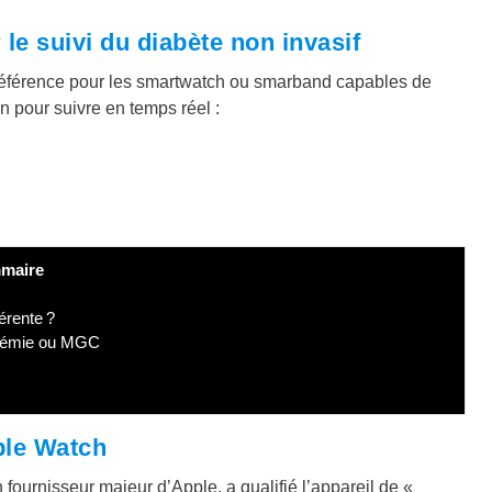
le suivi du diabète non invasif
référence pour les smartwatch ou smarband capables de
 pour suivre en temps réel :
maire
érente ?
ycémie ou MGC
ple Watch
 fournisseur majeur d’Apple, a qualifié l’appareil de «