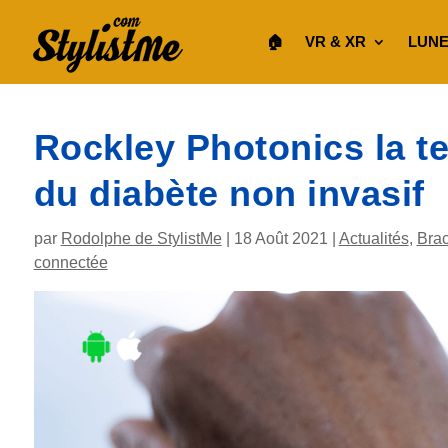
🏠︎
VR & XR
LUNE
Rockley Photonics la te
du diabète non invasif
par
Rodolphe de StylistMe
|
18 Août 2021
|
Actualités
,
Brac
connectée