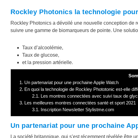
Rockley Photonics la technologie pour 
Rockley Photonics a dévoilé une nouvelle conception de 
suivre une gamme de biomarqueurs de pointe. Une solution
Taux d’alcoolémie,
Taux de glucose,
et la pression artérielle.
Som
1.
Un partenariat pour une prochaine Apple Watch
2.
En quoi la technologie de Rockley Phototonic est-elle diff
2.1.
Les montres connectées avec suivi taux de gl
3.
Les meilleures montres connectées santé et sport 2021
3.1.
Inscription Newsletter Stylistme.com
Un partenariat pour une prochaine Ap
La société britannique, qui s’est récemment révélée être un