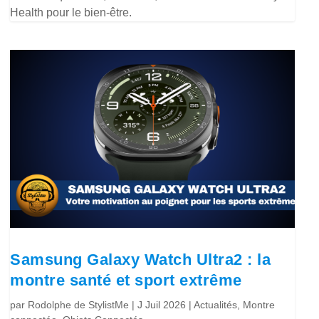
Health pour le bien-être.
Samsung Galaxy Watch Ultra2 : la
montre santé et sport extrême
par
Rodolphe de StylistMe
|
J Juil 2026
|
Actualités
,
Montre