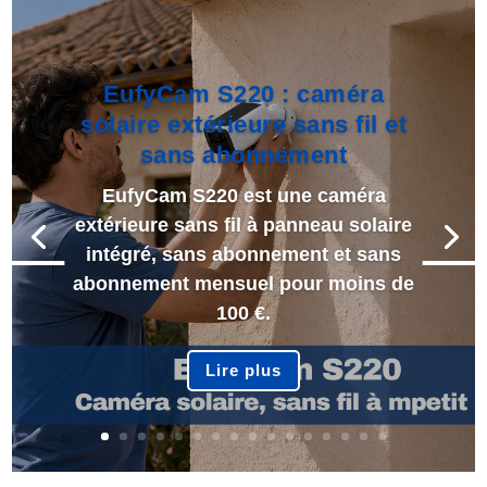
EufyCam S220 : caméra
solaire extérieure sans fil et
sans abonnement
EufyCam S220 est une caméra
extérieure sans fil à panneau solaire
intégré, sans abonnement et sans
abonnement mensuel pour moins de
100 €.
Lire plus