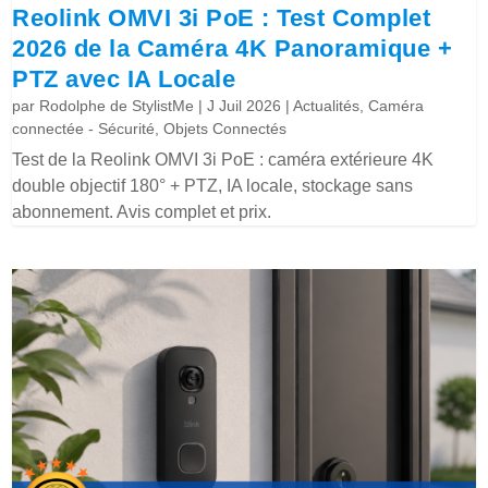
Reolink OMVI 3i PoE : Test Complet
2026 de la Caméra 4K Panoramique +
PTZ avec IA Locale
par
Rodolphe de StylistMe
|
J Juil 2026
|
Actualités
,
Caméra
connectée - Sécurité
,
Objets Connectés
Test de la Reolink OMVI 3i PoE : caméra extérieure 4K
double objectif 180° + PTZ, IA locale, stockage sans
abonnement. Avis complet et prix.