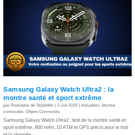
Samsung Galaxy Watch Ultra2 : la
montre santé et sport extrême
par
Rodolphe de StylistMe
|
J Juil 2026
|
Actualités
,
Montre
connectée
,
Objets Connectés
Samsung Galaxy Watch Ultra2 : test de la montre santé et
sport extrême, 800 mAh, 10 ATM et GPS précis pour le trail
et la plongée.