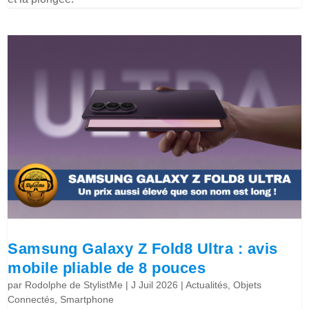
Samsung Galaxy Z Fold8 Ultra : avis
mobile pliable de 8 pouces
par
Rodolphe de StylistMe
|
J Juil 2026
|
Actualités
,
Objets
Connectés
,
Smartphone