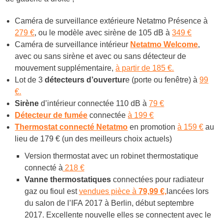
Caméra de surveillance extérieure Netatmo Présence à
279 €
, ou le modèle avec sirène de 105 dB à
349 €
Caméra de surveillance intérieur
Netatmo Welcome
,
avec ou sans sirène et avec ou sans détecteur de
mouvement supplémentaire,
à partir de 185 €.
Lot de 3
détecteurs d’ouvertur
e (porte ou fenêtre) à
99
€.
Sirène
d’intérieur connectée 110 dB à
79 €
Détecteur de fumée
connectée
à 199 €
Thermostat connecté Netatmo
en promotion
à 159 €
au
lieu de 179 € (un des meilleurs choix actuels)
Version thermostat avec un robinet thermostatique
connecté à
218 €
Vanne thermostatiques
connectées pour radiateur
gaz ou fioul est
vendues pièce à
79,99 €,
lancées lors
du salon de l’IFA 2017 à Berlin, début septembre
2017. Excellente nouvelle elles se connectent avec le