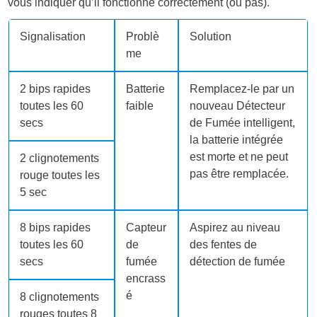
vous indiquer qu’il fonctionne correctement (ou pas).
Signalisation
Problè
Solution
me
2 bips rapides
Batterie
Remplacez-le par un
toutes les 60
faible
nouveau Détecteur
secs
de Fumée intelligent,
la batterie intégrée
est morte et ne peut
2 clignotements
pas être remplacée.
rouge toutes les
5 sec
8 bips rapides
Capteur
Aspirez au niveau
toutes les 60
de
des fentes de
secs
fumée
détection de fumée
encrass
é
8 clignotements
rouges toutes 8