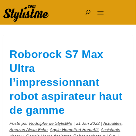
Roborock S7 Max
Ultra
l’impressionnant
robot aspirateur haut
de gamme
Posté par
Rodolphe de StylistMe
|
21 Jan 2022
|
Actualités
,
Amazon Alexa Echo
,
Apple HomePod HomeKit
,
Assistants