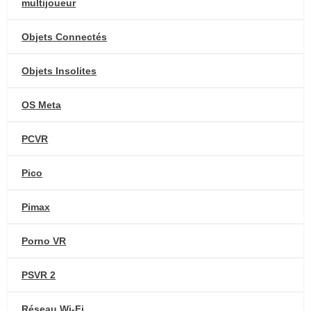
multijoueur
Objets Connectés
Objets Insolites
OS Meta
PCVR
Pico
Pimax
Porno VR
PSVR 2
Réseau Wi-Fi