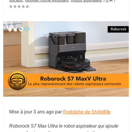
Vocaux
,
Google Home Assistant
,
Robot aspirateur
|
0
|
Mise à jour
3 ans ago
par
Rodolphe de StylistMe
Roborock S7 Max Ultra le robot aspirateur qui ajoute