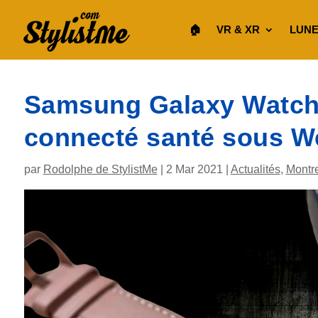
🏠︎
VR & XR
LUNE
Samsung Galaxy Watch 
connecté santé sous W
par
Rodolphe de StylistMe
|
2 Mar 2021
|
Actualités
,
Montr