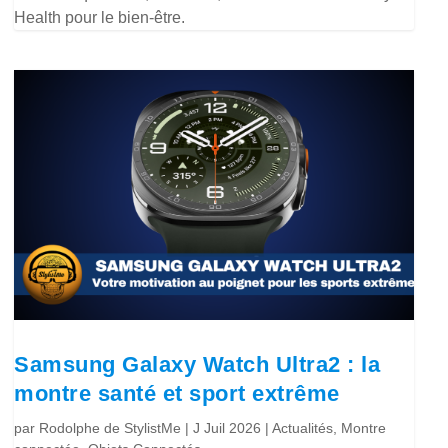
Health pour le bien-être.
Samsung Galaxy Watch Ultra2 : la
montre santé et sport extrême
par
Rodolphe de StylistMe
|
J Juil 2026
|
Actualités
,
Montre