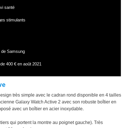
vi santé
ges stimulants
me de Samsung
de 400 € en août 2021
ve
gn très simple avec le cadran rond disponible en 4 tailles
ncienne Galaxy Watch Active 2 avec son robuste boîtier en
oposé avec un boîtier en acier inoxydable.
itiers qui portent la montre au poignet gauche). Très