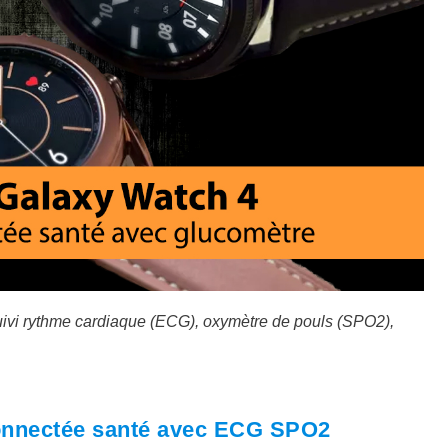
vi rythme cardiaque (ECG), oxymètre de pouls (SPO2),
.
onnectée santé avec ECG SPO2