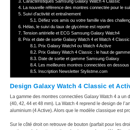
3.
Caractéristiques Samsung Galaxy Watch 4 Classic
4.
La nouvelle référence des montres connectée pour le sui
5.
Suivi d’activité et entraînement
5.1.
Défiez vos amis ou votre famille via des challen
6.
Hélas, le suivi du taux de glycémie est reporté
7.
Tension artérielle et ECG Samsung Galaxy Watch4
8.
Prix et date de sortie Galaxy Watch 4 et Watch 4 Classic
8.1.
Prix Galaxy Watch4 ou Watch 4 Active
8.2.
Prix Galaxy Watch 4 Classic : le haut de gam
8.3.
Date de sortie et gamme Samsung Galaxy
8.4.
Les meilleures montres connectées en dessous 
8.5.
Inscription Newsletter Stylistme.com
Design Galaxy Watch 4 Classic et Acti
La gamme des montres connectées Galaxy Watch 4 a un desi
(40, 42, 44 et 48 mm). La Watch 4 reprend le design de l’a
aluminium (4 Active). Alors que le modèle classique est pr
Sur le côté droit on retrouve de bouton (parfait pour les dro