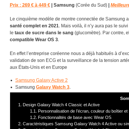
Prix : 269 € à 449 €
| Samsung
(Corée du Sud)
|
Meilleu
Le cinquième modèle de montre connectée de Samsung aur
santé complet en 2021
. Mais voilà, il n’y aura pas le sui
le
taux de sucre dans le sang
(glucomètre). Par contre, 
compatible Wear OS 3
.
En effet l’entreprise coréenne nous a déjà habitués à d’exc
validation de son ECG et la surveillance de la tension arté
aux États-Unis et en Europe
Samsung Galaxy Active 2
Samsung
Galaxy Watch 3
.
Som
1.
Design Galaxy Watch 4 Classic et Active
1.1.
Personnalisation de l’écran, couleur du boîtier et
1.2.
Fonctionnalités de base avec Wear OS
2.
Caractéristiques Samsung Galaxy Watch 4 Active ou si