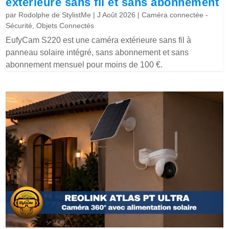
extérieure sans fil et sans abonnement
par
Rodolphe de StylistMe
|
J Août 2026
|
Caméra connectée -
Sécurité
,
Objets Connectés
EufyCam S220 est une caméra extérieure sans fil à
panneau solaire intégré, sans abonnement et sans
abonnement mensuel pour moins de 100 €.