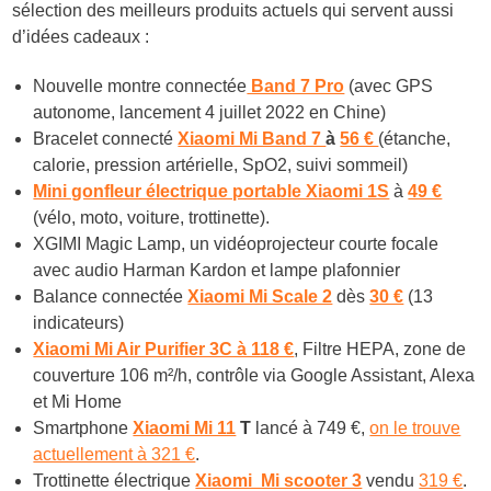
sélection des meilleurs produits actuels qui servent aussi
d’idées cadeaux :
Nouvelle montre connectée
Band 7 Pro
(avec GPS
autonome, lancement 4 juillet 2022 en Chine)
Bracelet connecté
Xiaomi Mi Band 7
à
56 €
(étanche,
calorie, pression artérielle, SpO2, suivi sommeil)
Mini gonfleur électrique portable Xiaomi 1S
à
49 €
(vélo, moto, voiture, trottinette).
XGIMI Magic Lamp, un vidéoprojecteur courte focale
avec audio Harman Kardon et lampe plafonnier
Balance connectée
Xiaomi Mi Scale 2
dès
30 €
(13
indicateurs)
Xiaomi Mi Air Purifier 3C à 118 €
, F
iltre HEPA, zone de
couverture 106 m²/h, contrôle via Google Assistant, Alexa
et Mi Home
Smartphone
Xiaomi Mi 11
T
lancé à 749 €,
on le trouve
actuellement à 321 €
.
Trottinette électrique
Xiaomi Mi scooter 3
vendu
319 €
.