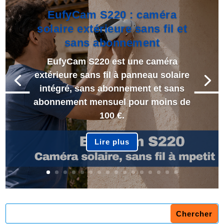
EufyCam S220 : caméra
solaire extérieure sans fil et
sans abonnement
EufyCam S220 est une caméra
extérieure sans fil à panneau solaire
intégré, sans abonnement et sans
abonnement mensuel pour moins de
100 €.
Lire plus