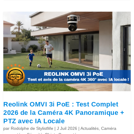
Reolink OMVI 3i PoE : Test Complet
2026 de la Caméra 4K Panoramique +
PTZ avec IA Locale
par
Rodolphe de StylistMe
|
J Juil 2026
|
Actualités
,
Caméra