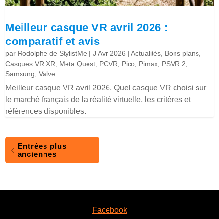
Meilleur casque VR avril 2026 :
comparatif et avis
par
Rodolphe de StylistMe
|
J Avr 2026
|
Actualités
,
Bons plans
,
Casques VR XR
,
Meta Quest
,
PCVR
,
Pico
,
Pimax
,
PSVR 2
,
Samsung
,
Valve
Meilleur casque VR avril 2026, Quel casque VR choisi sur
le marché français de la réalité virtuelle, les critères et
références disponibles.
Entrées plus
anciennes
Facebook