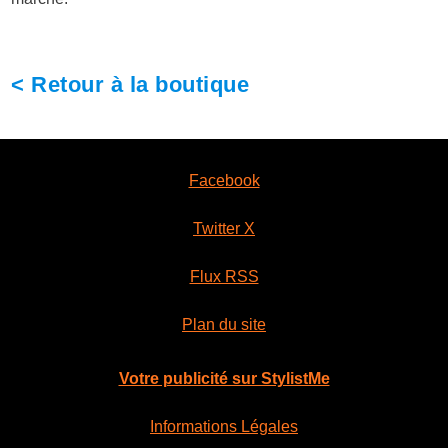
< Retour à la boutique
Facebook
Twitter X
Flux RSS
Plan du site
Votre publicité sur StylistMe
Informations Légales