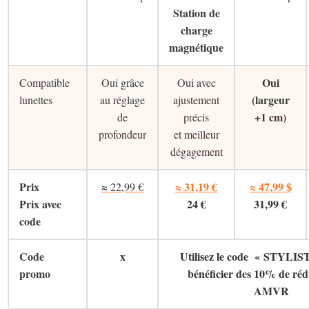
Station de
charge
magnétique
Oui
Compatible
Oui grâce
Oui avec
(largeur
lunettes
au réglage
ajustement
+1 cm)
de
précis
profondeur
et meilleur
dégagement
Prix
≈ 31,19 €
≈ 47,99 $
≈ 22,99 €
Prix avec
24 €
31,99 €
code
Code
x
Utilisez le code « STYLI
promo
bénéficier des 10% de réd
AMVR