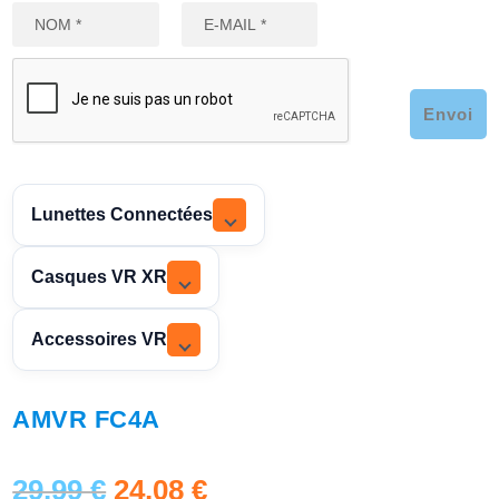
Envoi
Lunettes Connectées
Casques VR XR
Accessoires VR
AMVR FC4A
L
L
29,99
€
24,08
€