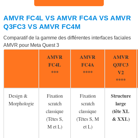
AMVR FC4L VS AMVR FC4A VS AMVR
Q3FC3 VS AMVR FC4M
Comparatif de la gamme des différentes interfaces faciales
AMVR pour Meta Quest 3
AMVR
AMVR
AMVR
FC4L
FC4A
Q3FC3
***
****
V2
****
Structure
Design &
Fixation
Fixation
large
Morphologie
scratch
scratch
(tête XL
classique
classique
& XXL)
(Têtes S,
(Têtes S, M
M et L)
et L)