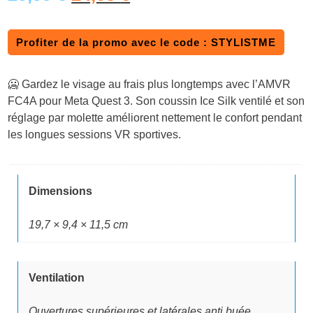
e
e
Profiter de la promo avec le code : STYLISTME
p
p
r
r
🥶 Gardez le visage au frais plus longtemps avec l’AMVR
i
i
FC4A pour Meta Quest 3. Son coussin Ice Silk ventilé et son
réglage par molette améliorent nettement le confort pendant
x
x
les longues sessions VR sportives.
i
a
n
c
Dimensions
i
t
19,7 × 9,4 × 11,5 cm
t
u
i
e
Ventilation
a
l
Ouvertures supérieures et latérales anti buée