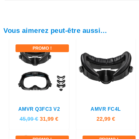
Vous aimerez peut-être aussi…
PROMO !
4.00
4.00
AMVR Q3FC3 V2
AMVR FC4L
L
L
45,99
€
31,99
€
22,99
€
e
e
p
p