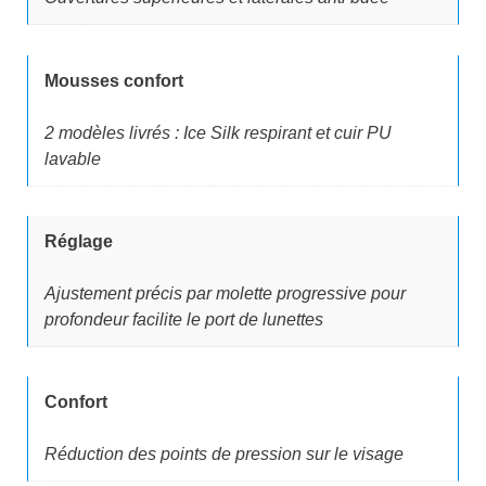
l
e
é
s
Mousses confort
t
t
a
2 modèles livrés : Ice Silk respirant et cuir PU
lavable
i
:
t
2
Réglage
4
Ajustement précis par molette progressive pour
:
,
profondeur facilite le port de lunettes
2
0
9
8
Confort
,
Réduction des points de pression sur le visage
9
€