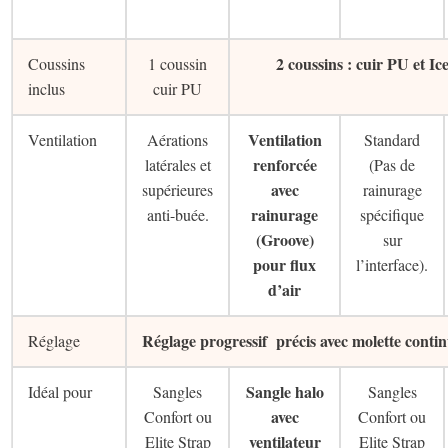
2 coussins : cuir PU et Ice
Coussins
1 coussin
inclus
cuir PU
Ventilation
Ventilation
Aérations
Standard
renforcée
latérales et
(Pas de
avec
supérieures
rainurage
rainurage
anti-buée.
spécifique
(Groove)
sur
pour flux
l’interface).
d’air
Réglage progressif précis avec molette contin
Réglage
Sangle halo
Idéal pour
Sangles
Sangles
avec
Confort ou
Confort ou
ventilateur
Elite Strap
Elite Strap