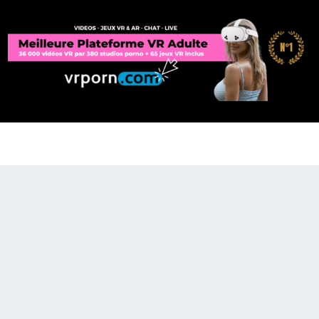
9
€
.
€
.