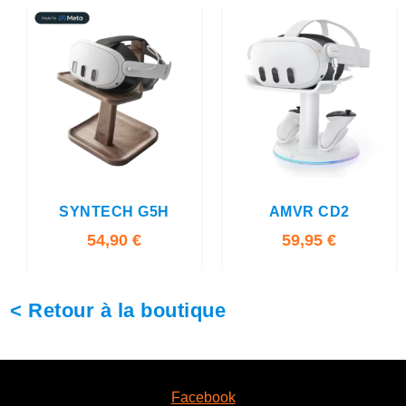
4.00
4.00
SYNTECH G5H
AMVR CD2
54,90
€
59,95
€
< Retour à la boutique
Facebook