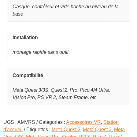
Casque, contrôleur et vide boche au niveau de la
base
Installation
montage rapide sans outil
Compatibilité
Meta Quest 3/3S, Quest 2, Pro, Pico 4/4 Ultra,
Vision Pro, PS VR 2, Steam Frame, etc
UGS :
AMVRS
Catégories :
Accessoires VR
,
Station
d'accueil
Étiquettes :
Meta Quest 2
,
Meta Quest 3
,
Meta
Quest 3S
,
Meta Quest Pro
,
Oculus Rift S
,
Pico 4
,
Pico 4