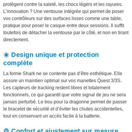
protègent contre la saleté, les chocs légers et les rayures.
a
L’innovation ? Une ventouse intégrée qui permet de poser
vos contrôleurs sur des surfaces lisses comme une table,
i
:
pratique pour poser le casque entre deux sessions. Il suffit
t
1
toutefois de détacher la ventouse par le côté, et non en tirant
directement.
3
☀️ Design unique et protection
:
,
complète
1
9
La forme Shark ne se contente pas d’être esthétique. Elle
4
9
assure un maintien optimal sur vos manettes Quest 3/3S.
Les capteurs de tracking restent libres et totalement
,
fonctionnels, ce qui garantit que votre signal de jeu ne sera
9
€
jamais perturbé. Le trou pour la dragonne permet de passer
le bracelet de sécurité et d’éviter les chutes accidentelles,
9
.
tout en conservant un accès facile à la batterie.
⚙️ Confort et ajustement sur mesure