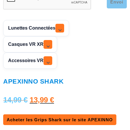
Envoi
Lunettes Connectées
Casques VR XR
Accessoires VR
APEXINNO SHARK
L
L
14,99
€
13,99
€
e
e
Acheter les Grips Shark sur le site APEXINNO
p
p