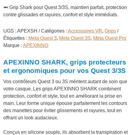
r
r
🦈 Grip Shark pour Quest 3/3S, maintien parfait, protection
i
i
contre glissades et rayures, confort et style immédiats.
x
x
UGS :
APEXSH
Catégories :
Accessoires VR
,
Grips
i
a
Étiquettes :
Meta Quest 3
,
Meta Quest 3S
,
Meta Quest Pro
Marque :
APEXINNO
n
c
i
t
APEXINNO SHARK, grips protecteurs
et ergonomiques pour vos Quest 3/3S
t
u
Vos contrôleurs Quest 3 ou 3S méritent autant de soin que
i
e
votre casque. Les grips APEXINNO SHARK combinent
a
l
protection, confort et style, tout en améliorant la prise en
main. Leur forme unique épouse parfaitement les contours
l
e
des manettes pour éviter glissements et rayures, tout en
offrant un look audacieux.
é
s
t
t
Conçus en silicone souple, ils absorbent la transpiration et