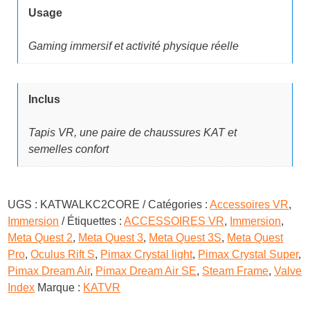
Usage
Gaming immersif et activité physique réelle
Inclus
Tapis VR, une paire de chaussures KAT et
semelles confort
UGS :
KATWALKC2CORE
Catégories :
Accessoires VR
,
Immersion
Étiquettes :
ACCESSOIRES VR
,
Immersion
,
Meta Quest 2
,
Meta Quest 3
,
Meta Quest 3S
,
Meta Quest
Pro
,
Oculus Rift S
,
Pimax Crystal light
,
Pimax Crystal Super
,
Pimax Dream Air
,
Pimax Dream Air SE
,
Steam Frame
,
Valve
Index
Marque :
KATVR