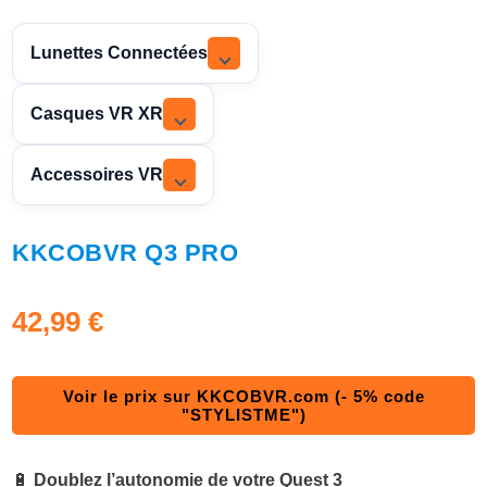
Lunettes Connectées
Casques VR XR
Accessoires VR
KKCOBVR Q3 PRO
42,99
€
Voir le prix sur KKCOBVR.com (- 5% code
"STYLISTME")
🔋
Doublez l’autonomie de votre Quest 3