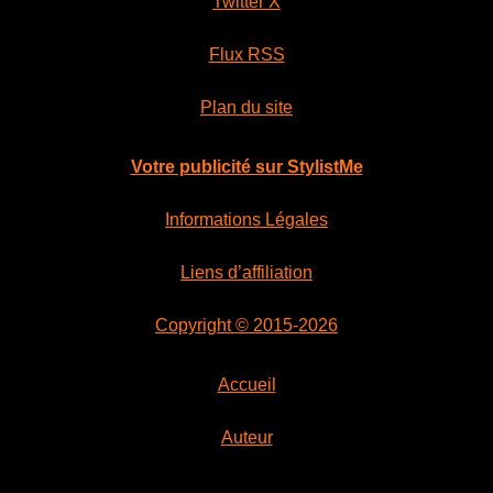
Twitter X
t
u
i
e
Flux RSS
a
l
Plan du site
l
e
é
s
Votre publicité sur StylistMe
t
t
a
Informations Légales
i
:
t
8
Liens d’affiliation
9
:
,
Copyright © 2015-2026
9
9
9
9
Accueil
,
Auteur
9
€
9
.