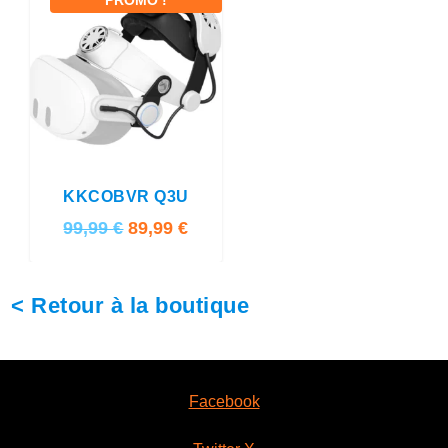
PROMO !
5.00
KKCOBVR Q3U
L
L
99,99
€
89,99
€
e
e
p
p
< Retour à la boutique
r
r
i
i
x
x
i
a
Facebook
n
c
i
t