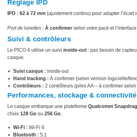
Réglage IPD
IPD : 62 à 72 mm
(ajustement continu) pour adapter l’écart in
Port de lunettes :
À confirmer
selon votre pack et l’interface
Suivi & contrôleurs
Le PICO 4 utilise un suivi
inside-out
: pas besoin de capteur
casque.
Suivi casque :
inside-out
Hand tracking :
À confirmer (selon version logicielle/fon
Contrôleurs :
2 contrôleurs (piles AA – à confirmer selon
Performances, stockage & connectivité
Le casque embarque une plateforme
Qualcomm Snapdra
choix
128 Go
ou
256 Go
.
Wi‑Fi :
Wi‑Fi 6
Bluetooth :
5.1