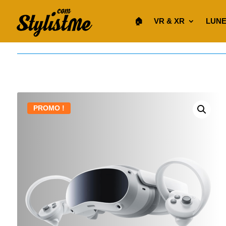
🏠︎
VR & XR
LUNE
PROMO !