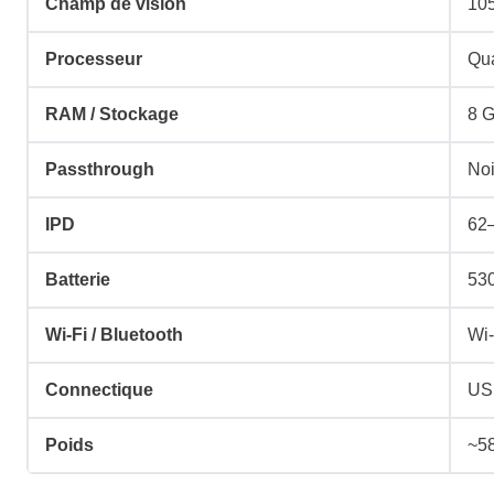
Champ de vision
10
a
Processeur
Qu
i
:
t
2
RAM / Stockage
8 G
9
Passthrough
Noi
:
9
IPD
62–
3
,
9
9
Batterie
53
9
5
Wi‑Fi / Bluetooth
Wi‑
,
Connectique
US
9
€
Poids
~5
9
.