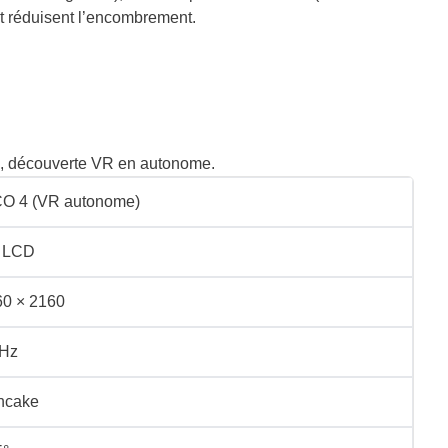
et réduisent l’encombrement.
as, découverte VR en autonome.
CO 4 (VR autonome)
× LCD
60 × 2160
 Hz
ncake