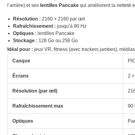
r
r
l’arrière) et ses
lentilles Pancake
qui améliorent la netteté 
i
i
Résolution :
2160 × 2160 par œil
x
x
Rafraîchissement :
jusqu’à 90 Hz
Optiques :
lentilles Pancake
i
a
Stockage :
128 Go ou 256 Go
n
c
Idéal pour :
jeux VR, fitness (avec trackers jambes), médi
i
t
Casque
PI
t
u
Écrans
2 
i
e
Résolution (par œil)
21
a
l
l
e
Rafraîchissement max
90
é
s
Optiques
Pa
t
t