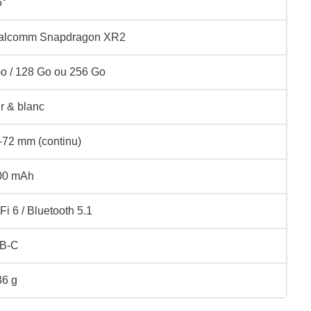
5°
alcomm Snapdragon XR2
o / 128 Go ou 256 Go
r & blanc
72 mm (continu)
00 mAh
Fi 6 / Bluetooth 5.1
B‑C
86 g