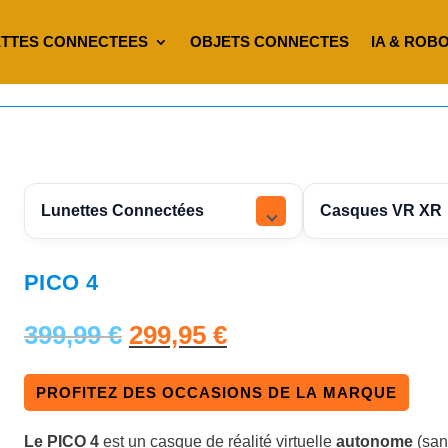
TTES CONNECTEES
OBJETS CONNECTES
IA & ROB
Lunettes Connectées
Casques VR XR
PICO 4
L
L
399,99
€
299,95
€
e
e
PROFITEZ DES OCCASIONS DE LA MARQUE
p
p
Le PICO 4
est un casque de réalité virtuelle
autonome
(san