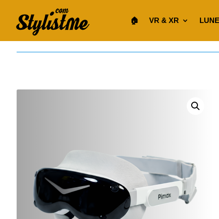
🏠︎
VR & XR
LUNE