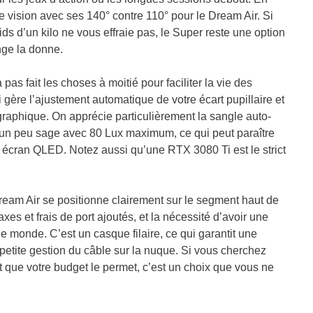
 vision avec ses 140° contre 110° pour le Dream Air. Si
ids d’un kilo ne vous effraie pas, le Super reste une option
nge la donne.
pas fait les choses à moitié pour faciliter la vie des
i gère l’ajustement automatique de votre écart pupillaire et
graphique. On apprécie particulièrement la sangle auto-
est un peu sage avec 80 Lux maximum, ce qui peut paraître
n écran QLED. Notez aussi qu’une RTX 3080 Ti est le strict
am Air se positionne clairement sur le segment haut de
xes et frais de port ajoutés, et la nécessité d’avoir une
le monde. C’est un casque filaire, ce qui garantit une
tite gestion du câble sur la nuque. Si vous cherchez
t que votre budget le permet, c’est un choix que vous ne