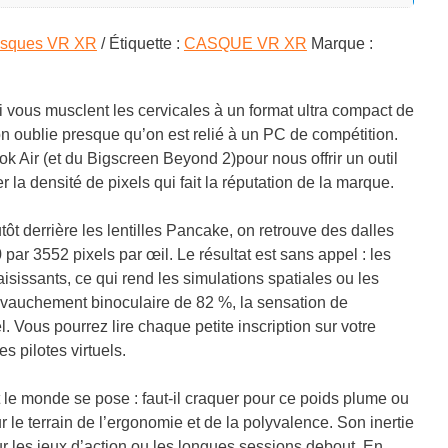
sques VR XR
Étiquette :
CASQUE VR XR
Marque :
vous musclent les cervicales à un format ultra compact de
n oublie presque qu’on est relié à un PC de compétition.
 Air (et du Bigscreen Beyond 2)pour nous offrir un outil
ier la densité de pixels qui fait la réputation de la marque.
tôt derrière les lentilles Pancake, on retrouve des dalles
r 3552 pixels par œil. Le résultat est sans appel : les
isissants, ce qui rend les simulations spatiales ou les
vauchement binoculaire de 82 %, la sensation de
. Vous pourrez lire chaque petite inscription sur votre
s pilotes virtuels.
 le monde se pose : faut-il craquer pour ce poids plume ou
 le terrain de l’ergonomie et de la polyvalence. Son inertie
ur les jeux d’action ou les longues sessions debout. En