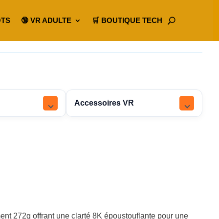
OTS
🔞 VR ADULTE
🛒 BOUTIQUE TECH
Accessoires VR
nt 272g offrant une clarté 8K époustouflante pour une