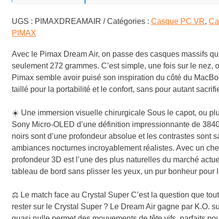
UGS :
PIMAXDREAMAIR
Catégories :
Casque PC VR
,
Ca
PIMAX
Avec le Pimax Dream Air, on passe des casques massifs qui 
seulement 272 grammes. C’est simple, une fois sur le nez, o
Pimax semble avoir puisé son inspiration du côté du MacBook
taillé pour la portabilité et le confort, sans pour autant sacrif
☀️
Une immersion visuelle chirurgicale
Sous le capot, ou plu
Sony Micro-OLED d’une définition impressionnante de 3840 pa
noirs sont d’une profondeur absolue et les contrastes sont sa
ambiances nocturnes incroyablement réalistes. Avec un che
profondeur 3D est l’une des plus naturelles du marché actuel
tableau de bord sans plisser les yeux, un pur bonheur pour le
⚖️
Le match face au Crystal Super
C’est la question que tout
rester sur le Crystal Super ? Le Dream Air gagne par K.O. sur
quasi nulle permet des mouvements de tête vifs, parfaits po