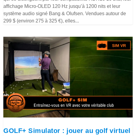
affichage Micro-OLED 120 Hz jusqu’à 1200 nits et leur
système audio signé Bang & Olufsen. Vendues autour de
299 $ (environ 275 à 325 €), elles...
GOLF+ Simulator : jouer au golf virtuel