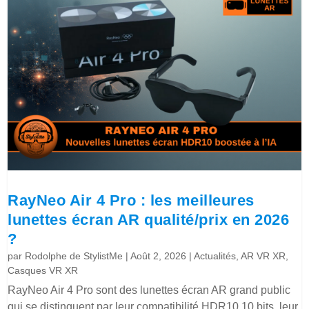
RayNeo Air 4 Pro : les meilleures
lunettes écran AR qualité/prix en 2026
?
par
Rodolphe de StylistMe
|
Août 2, 2026
|
Actualités
,
AR VR XR
,
Casques VR XR
RayNeo Air 4 Pro sont des lunettes écran AR grand public
qui se distinguent par leur compatibilité HDR10 10 bits, leur