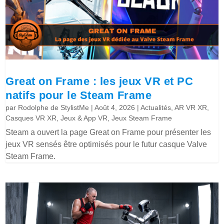
Great on Frame : les jeux VR et PC
natifs pour le Steam Frame
par
Rodolphe de StylistMe
|
Août 4, 2026
|
Actualités
,
AR VR XR
,
Casques VR XR
,
Jeux & App VR
,
Jeux Steam Frame
Steam a ouvert la page Great on Frame pour présenter les
jeux VR sensés être optimisés pour le futur casque Valve
Steam Frame.