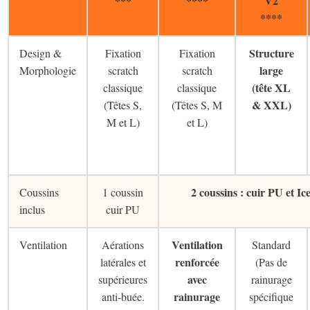
***
****
V2
****
Structure
Design &
Fixation
Fixation
large
Morphologie
scratch
scratch
(tête XL
classique
classique
& XXL)
(Têtes S,
(Têtes S, M
M et L)
et L)
2 coussins : cuir PU et Ice
Coussins
1 coussin
inclus
cuir PU
Ventilation
Ventilation
Aérations
Standard
renforcée
latérales et
(Pas de
avec
supérieures
rainurage
rainurage
anti-buée.
spécifique