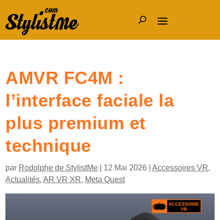
AMVR FC4M :
l’interface faciale la
plus premium et
technique
par
Rodolphe de StylistMe
|
12 Mai 2026
|
Accessoires VR
,
Actualités
,
AR VR XR
,
Meta Quest