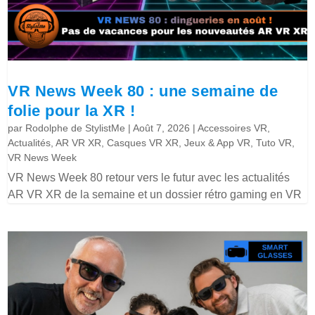
VR News Week 80 : une semaine de
folie pour la XR !
par
Rodolphe de StylistMe
|
Août 7, 2026
|
Accessoires VR
,
Actualités
,
AR VR XR
,
Casques VR XR
,
Jeux & App VR
,
Tuto VR
,
VR News Week
VR News Week 80 retour vers le futur avec les actualités
AR VR XR de la semaine et un dossier rétro gaming en VR