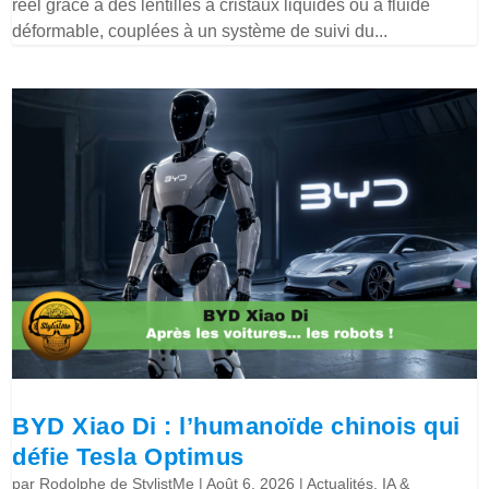
réel grâce à des lentilles à cristaux liquides ou à fluide
déformable, couplées à un système de suivi du...
BYD Xiao Di : l’humanoïde chinois qui
défie Tesla Optimus
par
Rodolphe de StylistMe
|
Août 6, 2026
|
Actualités
,
IA &