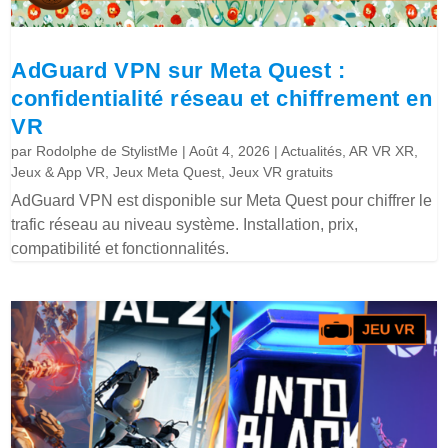
AdGuard VPN sur Meta Quest :
confidentialité réseau et chiffrement en
VR
par
Rodolphe de StylistMe
|
Août 4, 2026
|
Actualités
,
AR VR XR
,
Jeux & App VR
,
Jeux Meta Quest
,
Jeux VR gratuits
AdGuard VPN est disponible sur Meta Quest pour chiffrer le
trafic réseau au niveau système. Installation, prix,
compatibilité et fonctionnalités.