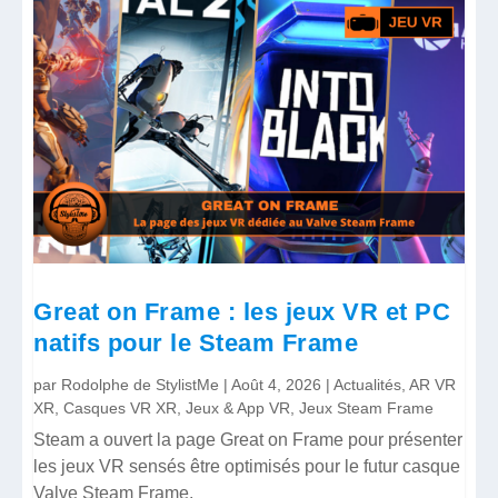
Great on Frame : les jeux VR et PC
natifs pour le Steam Frame
par
Rodolphe de StylistMe
|
Août 4, 2026
|
Actualités
,
AR VR
XR
,
Casques VR XR
,
Jeux & App VR
,
Jeux Steam Frame
Steam a ouvert la page Great on Frame pour présenter
les jeux VR sensés être optimisés pour le futur casque
Valve Steam Frame.