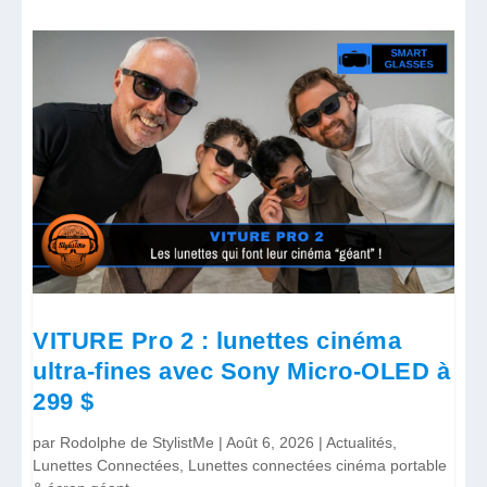
VITURE Pro 2 : lunettes cinéma
ultra-fines avec Sony Micro-OLED à
299 $
par
Rodolphe de StylistMe
|
Août 6, 2026
|
Actualités
,
Lunettes Connectées
,
Lunettes connectées cinéma portable