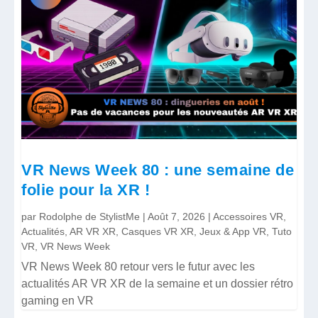
VR News Week 80 : une semaine de
folie pour la XR !
par
Rodolphe de StylistMe
|
Août 7, 2026
|
Accessoires VR
,
Actualités
,
AR VR XR
,
Casques VR XR
,
Jeux & App VR
,
Tuto
VR
,
VR News Week
VR News Week 80 retour vers le futur avec les
actualités AR VR XR de la semaine et un dossier rétro
gaming en VR