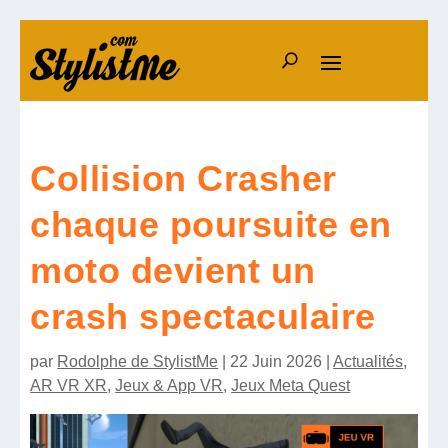
Collision Crasher
chaque poursuite en
moto devient un
crash spectaculaire
par
Rodolphe de StylistMe
|
22 Juin 2026
|
Actualités
,
AR VR XR
,
Jeux & App VR
,
Jeux Meta Quest