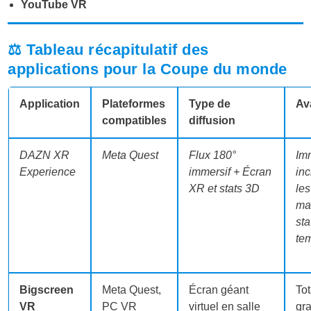
YouTube VR
⚖️ Tableau récapitulatif des
applications pour la Coupe du monde
Application
Plateformes
Type de
Av
compatibles
diffusion
DAZN XR
Meta Quest
Flux 180°
Im
Experience
immersif + Écran
inc
XR et stats 3D
les
ma
sta
te
Bigscreen
Meta Quest,
Écran géant
To
VR
PC VR
virtuel en salle
gra