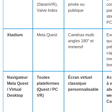
(SteamVR),
privée ou
con
Valve Index
publique
par
st
P
Xtadium
Meta Quest
Caméras multi-
Ex
angles 180° et
qua
immersif
pr
ca
im
bor
Navigateur
Toutes
Écran virtuel
Ac
Meta Quest
plateformes
classique
à 
/ Virtual
(Quest / PC
personnalisable
ab
Desktop
VR)
we
Ca