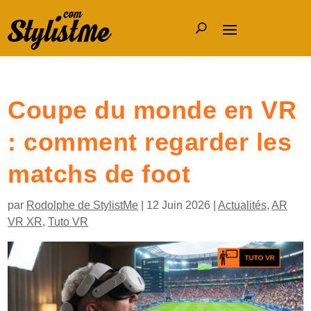
Coupe du monde en VR
: comment regarder les
matchs de foot
par
Rodolphe de StylistMe
|
12 Juin 2026
|
Actualités
,
AR
VR XR
,
Tuto VR