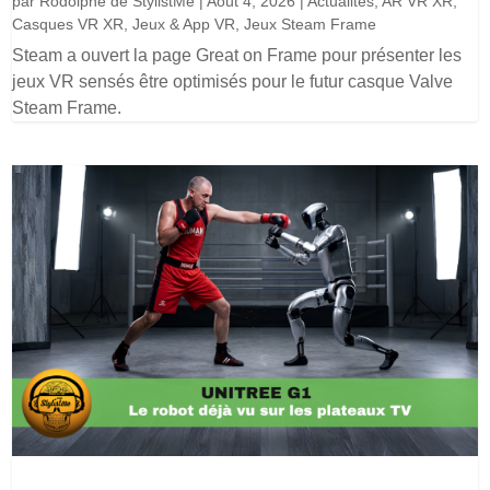
par
Rodolphe de StylistMe
|
Août 4, 2026
|
Actualités
,
AR VR XR
,
Casques VR XR
,
Jeux & App VR
,
Jeux Steam Frame
Steam a ouvert la page Great on Frame pour présenter les
jeux VR sensés être optimisés pour le futur casque Valve
Steam Frame.