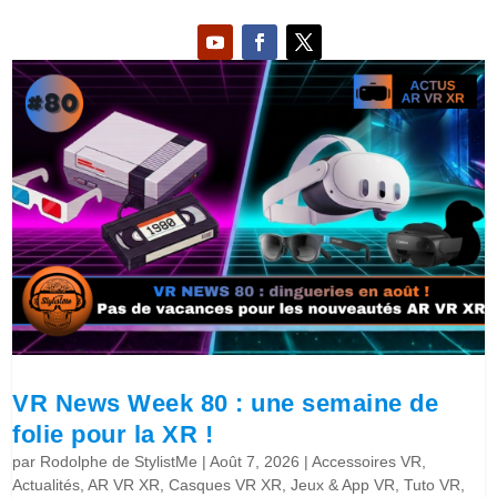
VR News Week 80 : une semaine de
folie pour la XR !
par
Rodolphe de StylistMe
|
Août 7, 2026
|
Accessoires VR
,
Actualités
,
AR VR XR
,
Casques VR XR
,
Jeux & App VR
,
Tuto VR
,