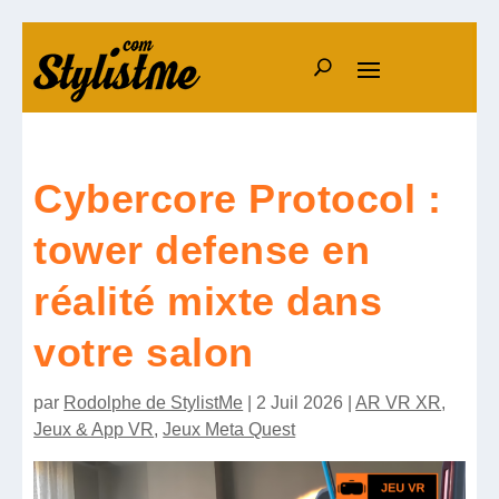
Cybercore Protocol :
tower defense en
réalité mixte dans
votre salon
par
Rodolphe de StylistMe
|
2 Juil 2026
|
AR VR XR
,
Jeux & App VR
,
Jeux Meta Quest