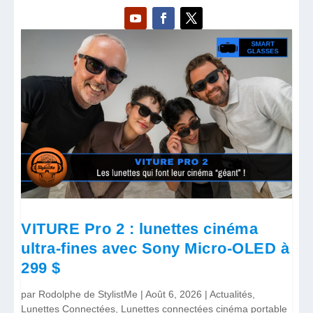
VITURE Pro 2 : lunettes cinéma
ultra-fines avec Sony Micro-OLED à
299 $
par
Rodolphe de StylistMe
|
Août 6, 2026
|
Actualités
,
Lunettes Connectées
,
Lunettes connectées cinéma portable