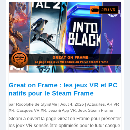
Great on Frame : les jeux VR et PC
natifs pour le Steam Frame
par
Rodolphe de StylistMe
|
Août 4, 2026
|
Actualités
,
AR VR
XR
,
Casques VR XR
,
Jeux & App VR
,
Jeux Steam Frame
Steam a ouvert la page Great on Frame pour présenter
les jeux VR sensés être optimisés pour le futur casque