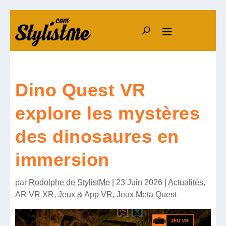
Dino Quest VR
explore les mystères
des dinosaures en
immersion
par
Rodolphe de StylistMe
|
23 Juin 2026
|
Actualités
,
AR VR XR
,
Jeux & App VR
,
Jeux Meta Quest