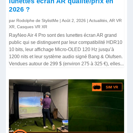
lunettes écran AR qualité/prix en
2026 ?
par
Rodolphe de StylistMe
|
Août 2, 2026
|
Actualités
,
AR VR
XR
,
Casques VR XR
RayNeo Air 4 Pro sont des lunettes écran AR grand
public qui se distinguent par leur compatibilité HDR10
10 bits, leur affichage Micro-OLED 120 Hz jusqu’à
1200 nits et leur système audio signé Bang & Olufsen.
Vendues autour de 299 $ (environ 275 à 325 €), elles...