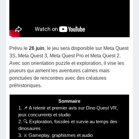
Prévu le
26 juin
, le jeu sera disponible sur Meta Quest
3S, Meta Quest 3, Meta Quest Pro et Meta Quest 2.
Avec son orientation puzzle et exploration, il vise les
joueurs qui aiment les aventures calmes mais
ponctuées de rencontres avec des créatures
préhistoriques.
Sommaire
1.
📌 A retenir et premier avis sur Dino Quest VR,
jeux concurrents et studio
2.
🔍 Exploration, fossiles et survie au temps des
dinosaures
3.
⚔️ Gameplay, graphismes et audio