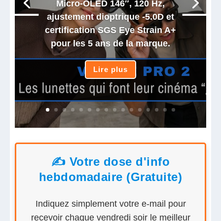
Micro-OLED 146″, 120 Hz,
ajustement dioptrique -5.0D et
certification SGS Eye Strain A+
pour les 5 ans de la marque.
Lire plus
✍️ Votre dose d'info
hebdomadaire (Gratuite)
Indiquez simplement votre e-mail pour
recevoir chaque vendredi soir le meilleur