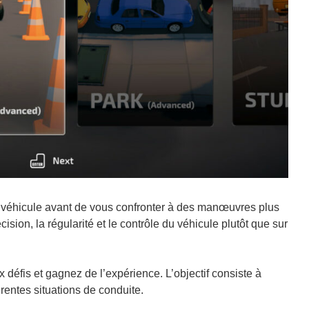
u véhicule avant de vous confronter à des manœuvres plus
sion, la régularité et le contrôle du véhicule plutôt que sur
défis et gagnez de l’expérience. L’objectif consiste à
rentes situations de conduite.