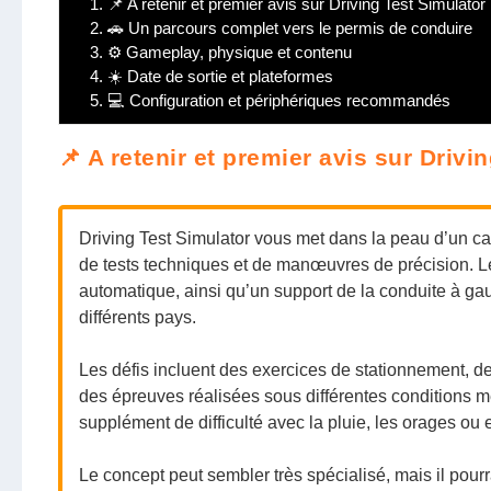
1.
📌 A retenir et premier avis sur Driving Test Simulator
2.
🚗 Un parcours complet vers le permis de conduire
3.
⚙️ Gameplay, physique et contenu
4.
☀️ Date de sortie et plateformes
5.
💻 Configuration et périphériques recommandés
📌 A retenir et premier avis sur Drivi
Driving Test Simulator vous met dans la peau d’un ca
de tests techniques et de manœuvres de précision. L
automatique, ainsi qu’un support de la conduite à gau
différents pays.
Les défis incluent des exercices de stationnement, 
des épreuves réalisées sous différentes conditions
supplément de difficulté avec la pluie, les orages ou en
Le concept peut sembler très spécialisé, mais il pour