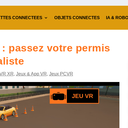
TTES CONNECTEES
OBJETS CONNECTES
IA & ROB
 : passez votre permis
liste
VR XR
,
Jeux & App VR
,
Jeux PCVR