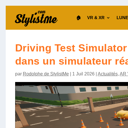
🏠︎
VR & XR
LUNE
Driving Test Simulator
dans un simulateur réa
par
Rodolphe de StylistMe
|
1 Juil 2026
|
Actualités
,
AR 