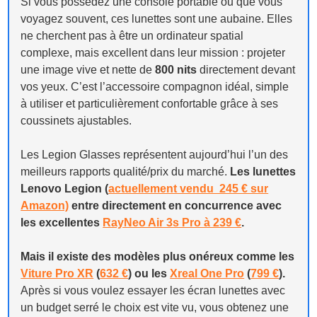
Si vous possédez une console portable ou que vous
voyagez souvent, ces lunettes sont une aubaine. Elles
ne cherchent pas à être un ordinateur spatial
complexe, mais excellent dans leur mission : projeter
une image vive et nette de
800 nits
directement devant
vos yeux. C’est l’accessoire compagnon idéal, simple
à utiliser et particulièrement confortable grâce à ses
coussinets ajustables.
Les Legion Glasses représentent aujourd’hui l’un des
meilleurs rapports qualité/prix du marché.
Les lunettes
Lenovo Legion (
actuellement vendu 245 € sur
Amazon)
entre directement en concurrence avec
les excellentes
RayNeo Air 3s Pro à 239 €
.
Mais il existe des modèles plus onéreux comme les
Viture Pro XR
(
632 €
) ou les
Xreal One Pro
(
799 €
).
Après si vous voulez essayer les écran lunettes avec
un budget serré le choix est vite vu, vous obtenez une