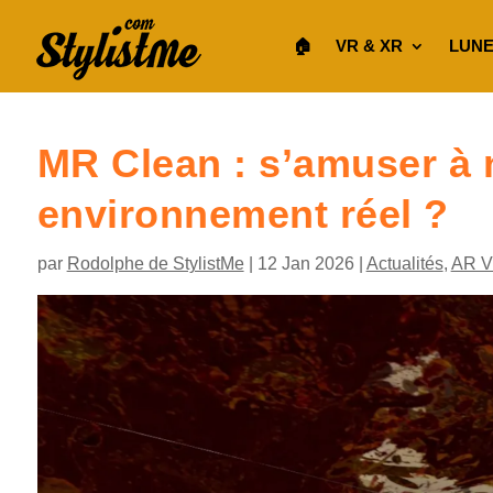
🏠︎
VR & XR
LUNE
MR Clean : s’amuser à n
environnement réel ?
par
Rodolphe de StylistMe
|
12 Jan 2026
|
Actualités
,
AR 