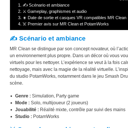
1.
✍️ Scénario et ambiance
2.
⚔️ Gameplay, graphismes et audio
3.
☀️ Date de sortie et casques VR compatibles MR Clean
4.
☠️ Premier avis sur MR Clean et PotamWorks
✍️ Scénario et ambiance
MR Clean se distingue par son concept novateur, où l’acti
un environnement plus propre. Dans un décor où vous vous
virtuels pour les nettoyer. L’expérience se veut à la fois 
nettoyage, mais avec la magie de la réalité virtuelle. L’insp
du studio PotamWorks, notamment dans le jeu Smash Drums, 
scène.
Genre :
Simulation, Party game
Mode :
Solo, multijoueur (2 joueurs)
Jouabilité :
Réalité mixte, contrôle par suivi des mains
Studio :
PotamWorks