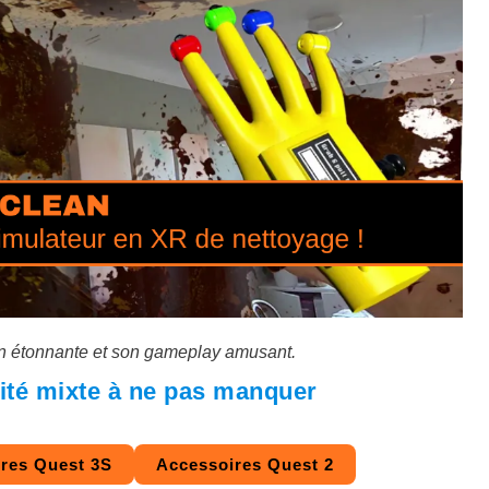
ion étonnante et son gameplay amusant.
lité mixte à ne pas manquer
res Quest 3S
Accessoires Quest 2