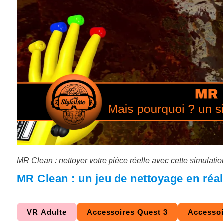
MR Clean : nettoyer votre pièce réelle avec cette simulat
MR Clean : un jeu de nettoyage en réa
VR Adulte
Accessoires Quest 3
Accessoi