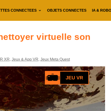
TTES CONNECTEES
OBJETS CONNECTES
IA & ROB
ettoyer virtuelle son
VR XR
,
Jeux & App VR
,
Jeux Meta Quest