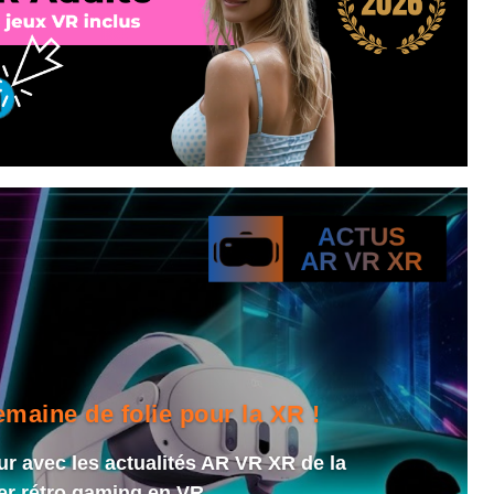
aine de folie pour la XR !
ur avec les actualités AR VR XR de la
er rétro gaming en VR