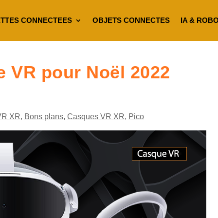
TTES CONNECTEES
OBJETS CONNECTES
IA & ROB
e VR pour Noël 2022
VR XR
,
Bons plans
,
Casques VR XR
,
Pico