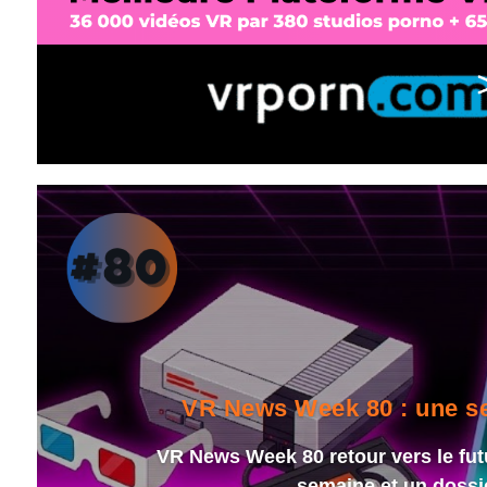
VR News Week 80 : une sem
VR News Week 80 retour vers le fut
semaine et un dossi