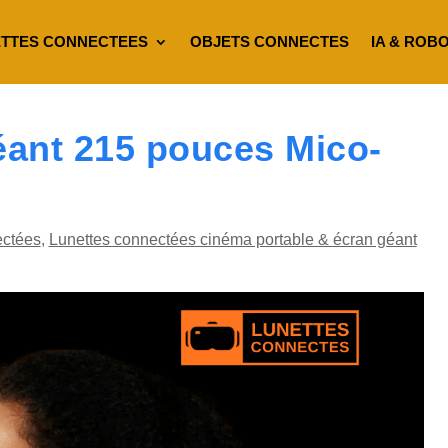
TTES CONNECTEES
OBJETS CONNECTES
IA & ROB
géant 215 pouces Mico-
ectées
,
Lunettes connectées cinéma portable & écran géant