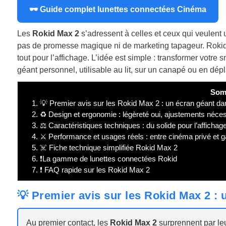
🕶 Guide complet lunettes connectées Cinéma
Les
Rokid Max 2
s’adressent à celles et ceux qui veulent
pas de promesse magique ni de marketing tapageur. Rokid 
tout pour l’affichage. L’idée est simple : transformer votr
géant personnel, utilisable au lit, sur un canapé ou en dé
Som
1.
💡 Premier avis sur les Rokid Max 2 : un écran géant 
2.
♻️ Design et ergonomie : légèreté oui, ajustements néce
3.
⚖️ Caractéristiques techniques : du solide pour l’affichag
4.
⚔️ Performance et usages réels : entre cinéma privé et 
5.
☠️ Fiche technique simplifiée Rokid Max 2
6.
❗La gamme de lunettes connectées Rokid
7.
❗ FAQ rapide sur les Rokid Max 2
💡 Premier avis sur les Rokid Max 2 
Au premier contact, les
Rokid Max 2
surprennent par le