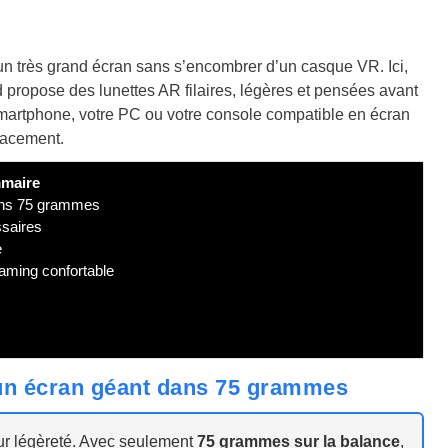
 un très grand écran sans s’encombrer d’un casque VR. Ici,
propose des lunettes AR filaires, légères et pensées avant
e smartphone, votre PC ou votre console compatible en écran
placement.
maire
dans 75 grammes
ssaires
e
gaming confortable
: un écran géant dans 75 grammes
ur légèreté. Avec seulement
75 grammes sur la balance
,