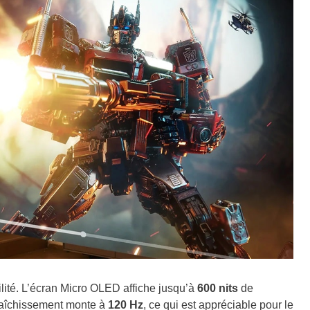
bilité. L’écran Micro OLED affiche jusqu’à
600 nits
de
fraîchissement monte à
120 Hz
, ce qui est appréciable pour le