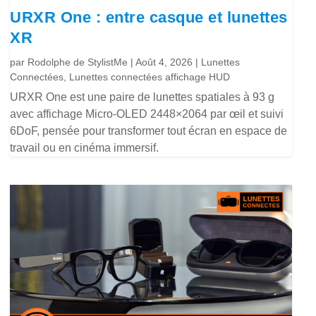
URXR One : entre casque et lunettes
XR
par
Rodolphe de StylistMe
|
Août 4, 2026
|
Lunettes
Connectées
,
Lunettes connectées affichage HUD
URXR One est une paire de lunettes spatiales à 93 g
avec affichage Micro-OLED 2448×2064 par œil et suivi
6DoF, pensée pour transformer tout écran en espace de
travail ou en cinéma immersif.