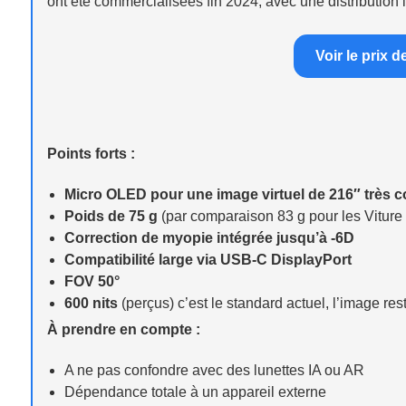
ont été commercialisées fin 2024, avec une distribution int
Voir le prix 
Points forts :
Micro OLED pour une image virtuel de 216″ très co
Poids de 75 g
(par comparaison 83 g pour les Vitur
Correction de myopie intégrée jusqu’à -6D
Compatibilité large via USB-C DisplayPort
FOV 50°
600 nits
(perçus) c’est le standard actuel, l’image res
À prendre en compte :
A ne pas confondre avec des lunettes IA ou AR
Dépendance totale à un appareil externe