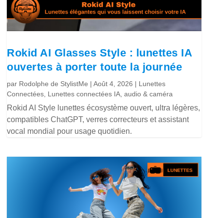
Rokid AI Glasses Style : lunettes IA
ouvertes à porter toute la journée
par
Rodolphe de StylistMe
|
Août 4, 2026
|
Lunettes
Connectées
,
Lunettes connectées IA, audio & caméra
Rokid AI Style lunettes écosystème ouvert, ultra légères,
compatibles ChatGPT, verres correcteurs et assistant
vocal mondial pour usage quotidien.