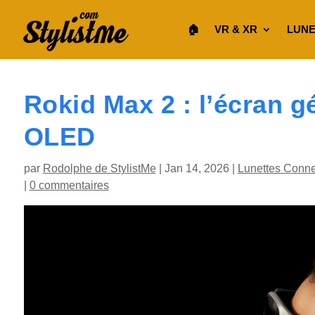
🏠︎
VR & XR
LUNE
Rokid Max 2 : l’écran 
OLED
par
Rodolphe de StylistMe
|
Jan 14, 2026
|
Lunettes Conn
|
0 commentaires