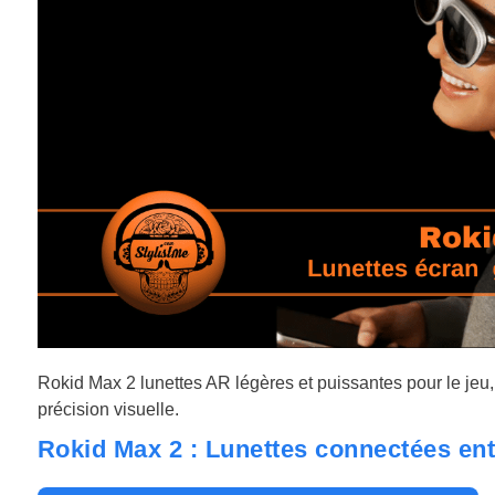
Rokid Max 2 lunettes AR légères et puissantes pour le jeu, l
précision visuelle.
Rokid Max 2 : Lunettes connectées ent