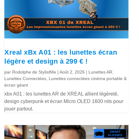
Xreal xBx A01 : les lunettes écran
légère et design à 299 € !
par
Rodolphe de StylistMe
|
Août 2, 2026
|
Lunettes AR
,
Lunettes Connectées
,
Lunettes connectées cinéma portable &
écran géant
xbx A01 : les lunettes AR de XREAL allient légèreté,
design cyberpunk et écran Micro OLED 1600 nits pour
jouer partout.