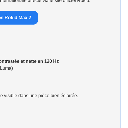
ernationale directe via le site officiel Rokid.
des Rokid Max 2
ntrastée et nette en 120 Hz
e Luma)
te visible dans une pièce bien éclairée.