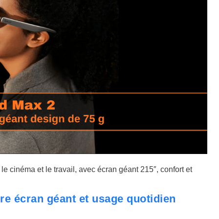
e cinéma et le travail, avec écran géant 215″, confort et
re écran géant et usage quotidien