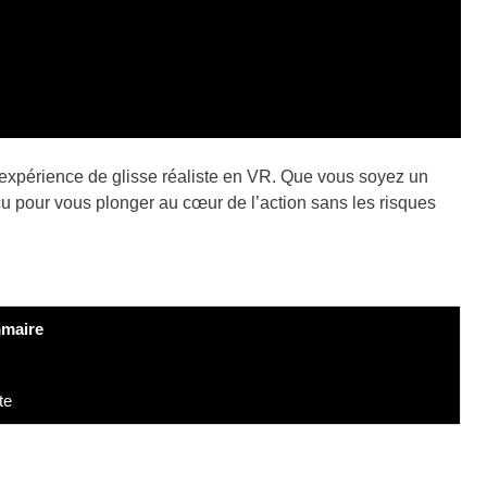
e expérience de glisse réaliste en VR. Que vous soyez un
u pour vous plonger au cœur de l’action sans les risques
maire
te