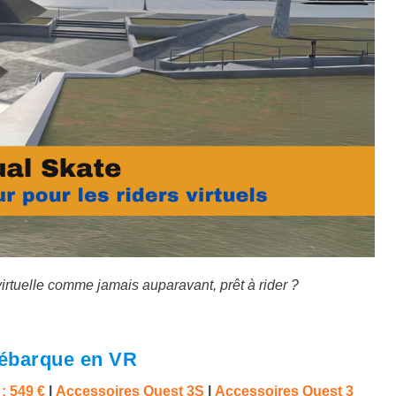
irtuelle comme jamais auparavant, prêt à rider ?
 débarque en VR
: 549 €
|
Accessoires Quest 3S
|
Accessoires Quest 3