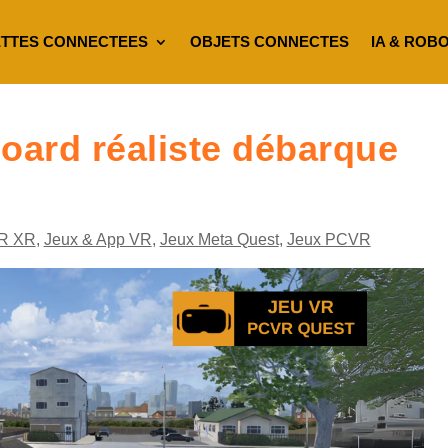
TTES CONNECTEES
OBJETS CONNECTES
IA & ROB
eboard réaliste débarque
R XR
,
Jeux & App VR
,
Jeux Meta Quest
,
Jeux PCVR