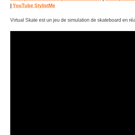
|
YouTube StylistMe
Virtual Skate est un jeu de simulation de skateboard en réal