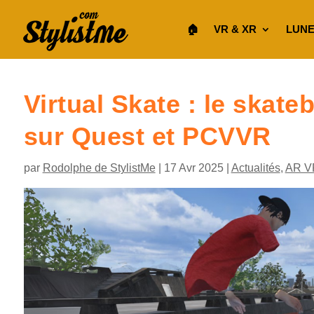
🏠︎
VR & XR
LUNE
Virtual Skate : le skat
sur Quest et PCVVR
par
Rodolphe de StylistMe
|
17 Avr 2025
|
Actualités
,
AR V