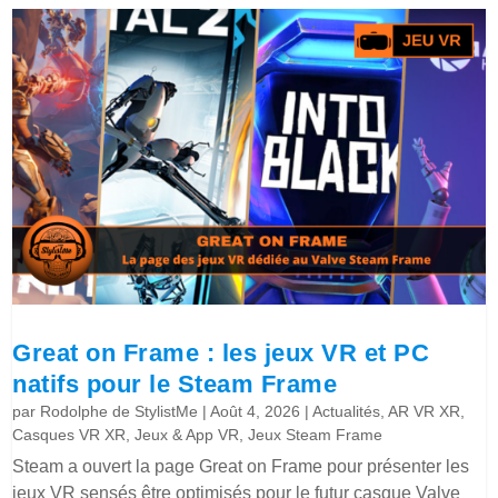
Great on Frame : les jeux VR et PC
natifs pour le Steam Frame
par
Rodolphe de StylistMe
|
Août 4, 2026
|
Actualités
,
AR VR XR
,
Casques VR XR
,
Jeux & App VR
,
Jeux Steam Frame
Steam a ouvert la page Great on Frame pour présenter les
jeux VR sensés être optimisés pour le futur casque Valve