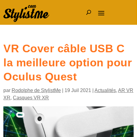
VR Cover câble USB C
la meilleure option pour
Oculus Quest
par
Rodolphe de StylistMe
|
19 Juil 2021
|
Actualités
,
AR VR
XR
,
Casques VR XR