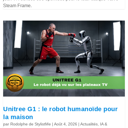
Steam Frame.
Unitree G1 : le robot humanoïde pour
la maison
par
Rodolphe de StylistMe
|
Août 4, 2026
|
Actualités
,
IA &