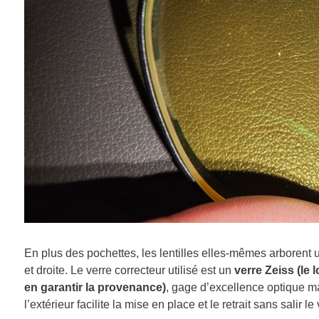
En plus des pochettes, les lentilles elles-mêmes arborent u
et droite. Le verre correcteur utilisé est un
verre Zeiss (le 
en garantir la provenance)
, gage d’excellence optique ma
l’extérieur facilite la mise en place et le retrait sans salir l