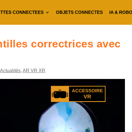
TTES CONNECTEES
OBJETS CONNECTES
IA & ROB
tilles correctrices avec
Actualités
,
AR VR XR