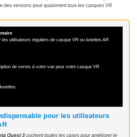
te des versions pour quasiment tous les casques VR
maire
r les utilisateurs réguliers de casque VR ou lunettes AR
tion de verres à votre vue pour votre casque VR
lunettes
indispensable pour les utilisateurs
 AR
ta Quest 3
cochent toutes les cases pour améliorer le