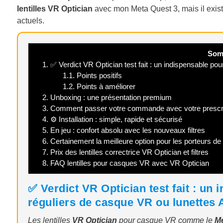
lentilles VR Optician
avec mon Meta Quest 3, mais il exis
actuels.
Som
1.
✅ Verdict VR Optician test fait : un indispensable pou
1.1.
Points positifs
1.2.
Points à améliorer
2.
Unboxing : une présentation premium
3.
Comment passer votre commande avec votre prescrip
4.
⚙️ Installation : simple, rapide et sécurisé
5.
En jeu : confort absolu avec les nouveaux filtres
6.
Certainement la meilleure option pour les porteurs de 
7.
Prix des lentilles correctrice VR Optician et filtres
8.
FAQ lentilles pour casques VR avec VR Optician
✅ Verdict VR Optician test fait : un 
réguliers de casque VR ou lunettes
Les lentilles
VR Optician
pour casque VR comme le
Me