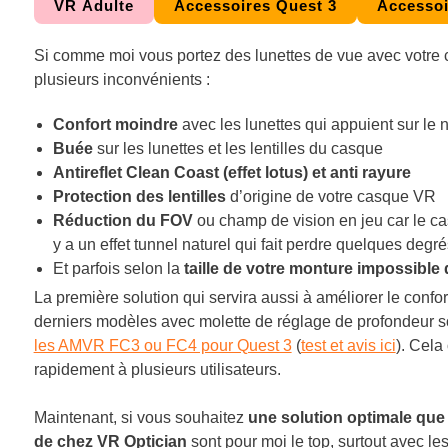
VR Adulte
Accessoires Quest 3
Accessoi
Si comme moi vous portez des lunettes de vue avec votre
plusieurs inconvénients :
Confort moindre
avec les lunettes qui appuient sur le 
Buée
sur les lunettes et les lentilles du casque
Antireflet
Clean Coast (effet lotus) et anti rayure
Protection des lentilles
d’origine de votre casque VR
Réduction du FOV
ou champ de vision en jeu car le cas
y a un effet tunnel naturel qui fait perdre quelques degré
Et parfois selon la
taille de votre monture impossible d
La première solution qui servira aussi à améliorer le confort
derniers modèles avec molette de réglage de profondeur so
les AMVR FC3 ou FC4 pour Quest 3
(
test et avis ici
). Cela
rapidement à plusieurs utilisateurs.
Maintenant, si vous souhaitez
une solution optimale que v
de chez VR Optician
sont pour moi le top, surtout avec l