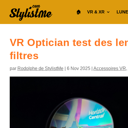
🏠︎
VR & XR
LUNE
VR Optician test des len
filtres
par
Rodolphe de StylistMe
|
6 Nov 2025
|
Accessoires VR
,