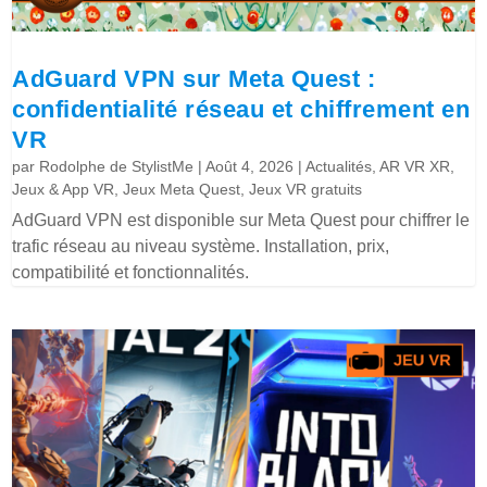
AdGuard VPN sur Meta Quest :
confidentialité réseau et chiffrement en
VR
par
Rodolphe de StylistMe
|
Août 4, 2026
|
Actualités
,
AR VR XR
,
Jeux & App VR
,
Jeux Meta Quest
,
Jeux VR gratuits
AdGuard VPN est disponible sur Meta Quest pour chiffrer le
trafic réseau au niveau système. Installation, prix,
compatibilité et fonctionnalités.