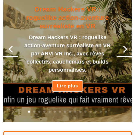
Dream Hackers VR :
roguelike action-aventure
surréaliste en VR
Dream Hackers VR : roguelike
action-aventure surréaliste en VR
par ARVI VR Inc., avec rêves
collectifs, cauchemars et builds
personnalisés.
Lire plus