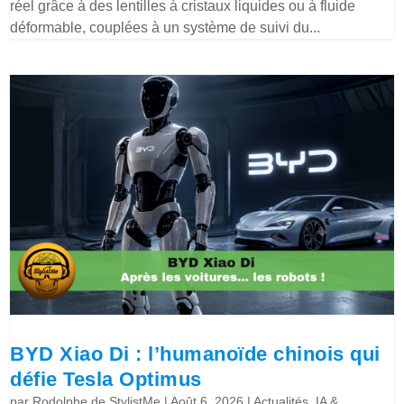
réel grâce à des lentilles à cristaux liquides ou à fluide
déformable, couplées à un système de suivi du...
BYD Xiao Di : l’humanoïde chinois qui
défie Tesla Optimus
par
Rodolphe de StylistMe
|
Août 6, 2026
|
Actualités
,
IA &