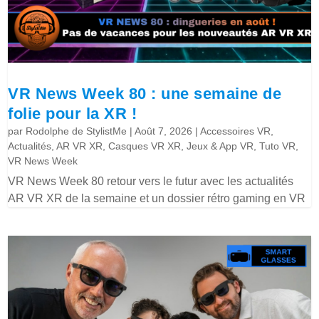
VR News Week 80 : une semaine de
folie pour la XR !
par
Rodolphe de StylistMe
|
Août 7, 2026
|
Accessoires VR
,
Actualités
,
AR VR XR
,
Casques VR XR
,
Jeux & App VR
,
Tuto VR
,
VR News Week
VR News Week 80 retour vers le futur avec les actualités
AR VR XR de la semaine et un dossier rétro gaming en VR