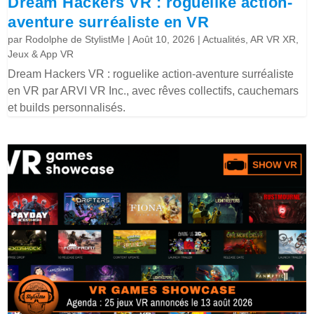
Dream Hackers VR : roguelike action-
aventure surréaliste en VR
par
Rodolphe de StylistMe
|
Août 10, 2026
|
Actualités
,
AR VR XR
,
Jeux & App VR
Dream Hackers VR : roguelike action-aventure surréaliste
en VR par ARVI VR Inc., avec rêves collectifs, cauchemars
et builds personnalisés.