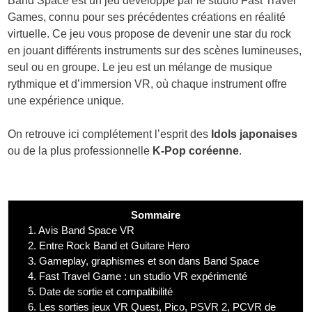
Band Space est un jeu développé par le studio Fast Travel
Games, connu pour ses précédentes créations en réalité
virtuelle. Ce jeu vous propose de devenir une star du rock
en jouant différents instruments sur des scènes lumineuses,
seul ou en groupe. Le jeu est un mélange de musique
rythmique et d’immersion VR, où chaque instrument offre
une expérience unique.
On retrouve ici complétement l’esprit des
Idols japonaises
ou de la plus professionnelle
K-Pop coréenne
.
Sommaire
1.
Avis Band Space VR
2.
Entre Rock Band et Guitare Hero
3.
Gameplay, graphismes et son dans Band Space
4.
Fast Travel Game : un studio VR expérimenté
5.
Date de sortie et compatibilité
6.
Les sorties jeux VR Quest, Pico, PSVR 2, PCVR de