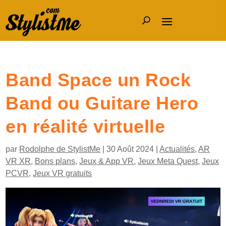
Band Space un Rock
Band ou Guitare Hero
en réalité virtuelle
par
Rodolphe de StylistMe
|
30 Août 2024
|
Actualités
,
AR
VR XR
,
Bons plans
,
Jeux & App VR
,
Jeux Meta Quest
,
Jeux
PCVR
,
Jeux VR gratuits