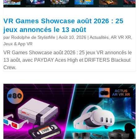
VR Games Showcase août 2026 : 25
jeux annoncés le 13 août
par
Rodolphe de StylistMe
|
Août 10, 2026
|
Actualités
,
AR VR XR
,
Jeux & App VR
VR Games Showcase août 2026 : 25 jeux VR annoncés le
13 août, avec PAYDAY Aces High et DRIFTERS Blackout
Crew.