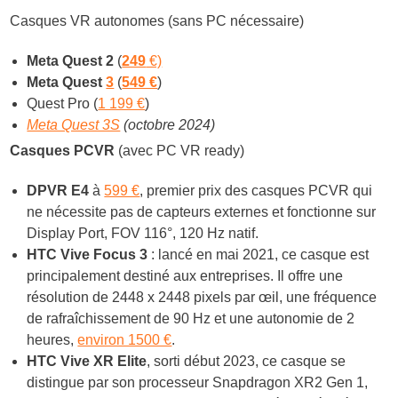
Casques VR autonomes (sans PC nécessaire)
Meta Quest 2
(
249
€)
Meta Quest
3
(
549 €
)
Quest Pro (
1 199 €
)
Meta Quest 3S
(octobre 2024)
Casques PCVR
(avec PC VR ready)
DPVR E4
à
599 €
, premier prix des casques PCVR qui
ne nécessite pas de capteurs externes et fonctionne sur
Display Port, FOV 116°, 120 Hz natif.
HTC Vive Focus 3
: lancé en mai 2021, ce casque est
principalement destiné aux entreprises. Il offre une
résolution de 2448 x 2448 pixels par œil, une fréquence
de rafraîchissement de 90 Hz et une autonomie de 2
heures,
environ 1500 €
.
HTC Vive XR Elite
, sorti début 2023, ce casque se
distingue par son processeur Snapdragon XR2 Gen 1,