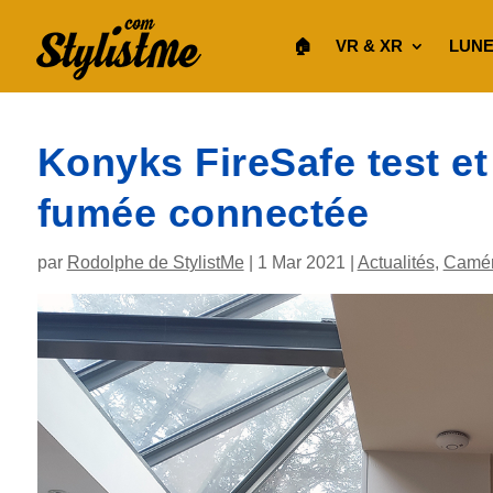
🏠︎
VR & XR
LUNE
Konyks FireSafe test et
fumée connectée
par
Rodolphe de StylistMe
|
1 Mar 2021
|
Actualités
,
Camér