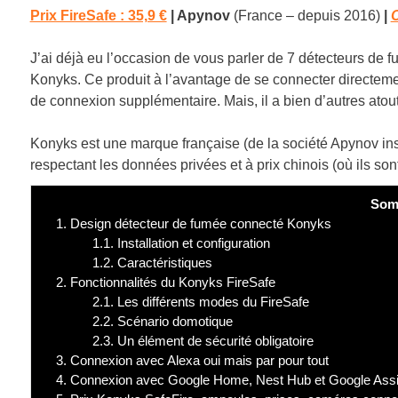
Prix FireSafe : 35,9 €
|
Apynov
(France – depuis 2016)
|
C
J’ai déjà eu l’occasion de vous parler de 7 détecteurs de 
Konyks. Ce produit à l’avantage de se connecter directeme
de connexion supplémentaire. Mais, il a bien d’autres atout
Konyks est une marque française (de la société Apynov inst
respectant les données privées et à prix chinois (où ils sont
Som
1.
Design détecteur de fumée connecté Konyks
1.1.
Installation et configuration
1.2.
Caractéristiques
2.
Fonctionnalités du Konyks FireSafe
2.1.
Les différents modes du FireSafe
2.2.
Scénario domotique
2.3.
Un élément de sécurité obligatoire
3.
Connexion avec Alexa oui mais par pour tout
4.
Connexion avec Google Home, Nest Hub et Google Assi