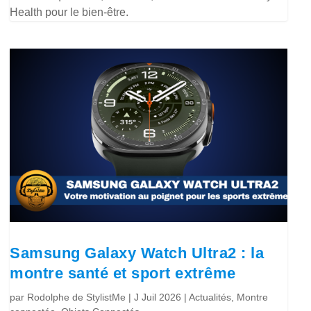
Health pour le bien-être.
Samsung Galaxy Watch Ultra2 : la
montre santé et sport extrême
par
Rodolphe de StylistMe
|
J Juil 2026
|
Actualités
,
Montre