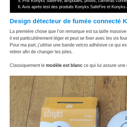
5.
Prix Konyks SafeFire, ampoules, prises, caméras conn
6.
Avis après test des produits Konyks SafeFire et Konyks 
Design détecteur de fumée connecté 
La première chose que l’on remarque est sa taille massive 
il est particulièrement léger et peut se fixer avec les vis f
Pour ma part, j’utilise une bande velcro adhésive ce qui es
retirer afin de changer les piles.
Classiquement le
modèle est blanc
ce qui lui assure une 