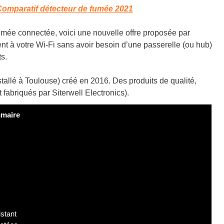
omparatif détecteur de fumée 2021
fumée connectée, voici une nouvelle offre proposée par
nt à votre Wi-Fi sans avoir besoin d’une passerelle (ou hub)
s.
allé à Toulouse) créé en 2016. Des produits de qualité,
 fabriqués par Siterwell Electronics).
maire
stant