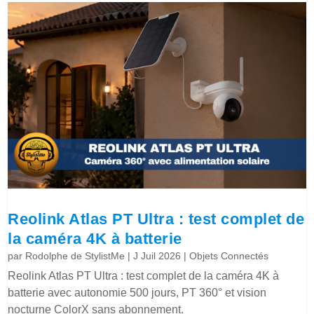
Reolink Atlas PT Ultra : test complet de
la caméra 4K à batterie
par
Rodolphe de StylistMe
|
J Juil 2026
|
Objets Connectés
Reolink Atlas PT Ultra : test complet de la caméra 4K à
batterie avec autonomie 500 jours, PT 360° et vision
nocturne ColorX sans abonnement.