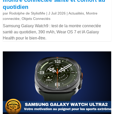
quotidien
par
Rodolphe de StylistMe
|
J Juil 2026
|
Actualités
,
Montre
connectée
,
Objets Connectés
Samsung Galaxy Watch9 : test de la montre connectée
santé au quotidien, 390 mAh, Wear OS 7 et IA Galaxy
Health pour le bien-être.