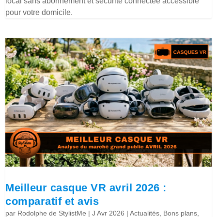
local sans abonnement et sécurité connectée accessible
pour votre domicile.
Meilleur casque VR avril 2026 :
comparatif et avis
par
Rodolphe de StylistMe
|
J Avr 2026
|
Actualités
,
Bons plans
,