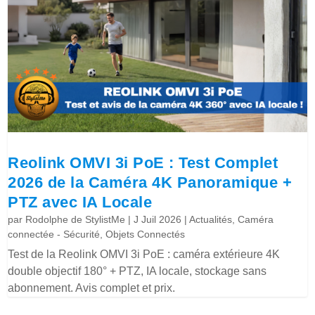
Reolink OMVI 3i PoE : Test Complet
2026 de la Caméra 4K Panoramique +
PTZ avec IA Locale
par
Rodolphe de StylistMe
|
J Juil 2026
|
Actualités
,
Caméra
connectée - Sécurité
,
Objets Connectés
Test de la Reolink OMVI 3i PoE : caméra extérieure 4K
double objectif 180° + PTZ, IA locale, stockage sans
abonnement. Avis complet et prix.