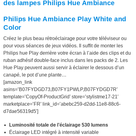
des lampes Philips Hue Ambiance
Philips Hue Ambiance Play White and
Color
Créez le plus beau rétroéclairage pour votre téléviseur ou
pour vous séances de jeux vidéos. Il suffit de monter les
Philips hue Play derrière votre écran à l’aide des clips et du
ruban adhésif double-face inclus dans les packs de 2. Les
Hue Play peuvent aussi servir à éclairer le dessous d’un
canapé, le pot d’une plante…
[amazon_link
asins=’B07FYDGD73,B07FY1PWLP,B07FYDGD7R’
template=’CopyOf-ProductGrid’ store=’stylistme17-21′
marketplace=’FR’ link_id=’abebc259-d2dd-11e8-88c6-
d7dae56319d5′]
Luminosité totale de l’éclairage 530 lumens
Éclairage LED intégré à intensité variable