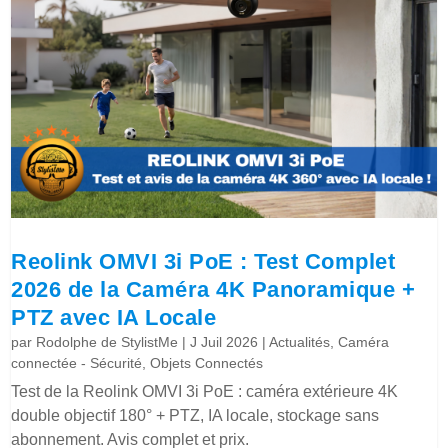
Reolink OMVI 3i PoE : Test Complet
2026 de la Caméra 4K Panoramique +
PTZ avec IA Locale
par
Rodolphe de StylistMe
|
J Juil 2026
|
Actualités
,
Caméra
connectée - Sécurité
,
Objets Connectés
Test de la Reolink OMVI 3i PoE : caméra extérieure 4K
double objectif 180° + PTZ, IA locale, stockage sans
abonnement. Avis complet et prix.