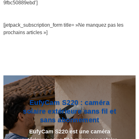
9fbc50889ebd’]
[jetpack_subscription_form title= »Ne manquez pas les
prochains articles »]
EufyCam S220 : caméra
solaire extérieure sans fil et
sans abonnement
EufyCam S220 est une caméra