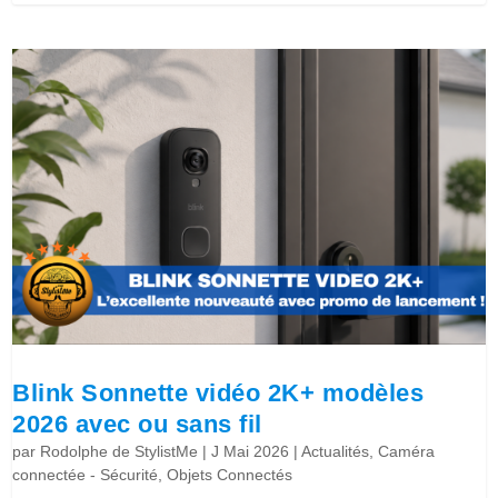
Blink Sonnette vidéo 2K+ modèles
2026 avec ou sans fil
par
Rodolphe de StylistMe
|
J Mai 2026
|
Actualités
,
Caméra
connectée - Sécurité
,
Objets Connectés