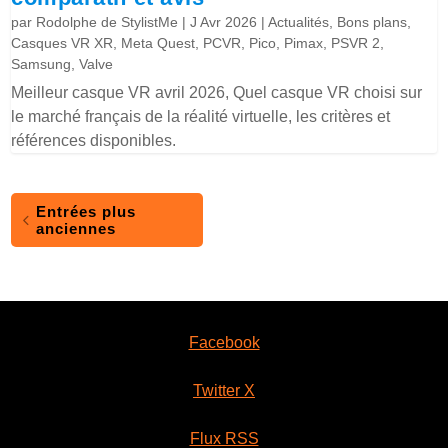
par
Rodolphe de StylistMe
|
J Avr 2026
|
Actualités
,
Bons plans
,
Casques VR XR
,
Meta Quest
,
PCVR
,
Pico
,
Pimax
,
PSVR 2
,
Samsung
,
Valve
Meilleur casque VR avril 2026, Quel casque VR choisi sur
le marché français de la réalité virtuelle, les critères et
références disponibles.
Entrées plus
anciennes
Facebook
Twitter X
Flux RSS