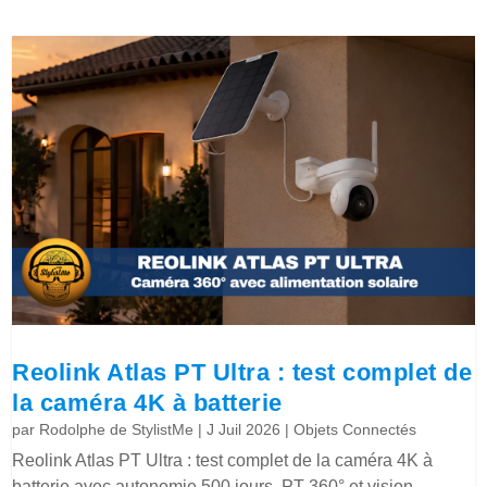
Reolink Atlas PT Ultra : test complet de
la caméra 4K à batterie
par
Rodolphe de StylistMe
|
J Juil 2026
|
Objets Connectés
Reolink Atlas PT Ultra : test complet de la caméra 4K à
batterie avec autonomie 500 jours, PT 360° et vision