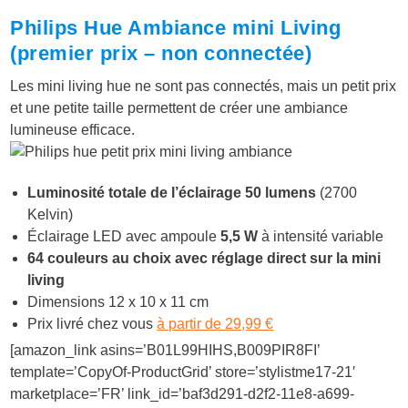
Philips Hue Ambiance mini Living
(premier prix – non connectée)
Les mini living hue ne sont pas connectés, mais un petit prix
et une petite taille permettent de créer une ambiance
lumineuse efficace.
Luminosité totale de l’éclairage 50 lumens
(2700
Kelvin)
Éclairage LED avec ampoule
5,5 W
à intensité variable
64 couleurs au choix avec réglage direct sur la mini
living
Dimensions 12 x 10 x 11 cm
Prix livré chez vous
à partir de 29,99 €
[amazon_link asins=’B01L99HIHS,B009PIR8FI’
template=’CopyOf-ProductGrid’ store=’stylistme17-21′
marketplace=’FR’ link_id=’baf3d291-d2f2-11e8-a699-