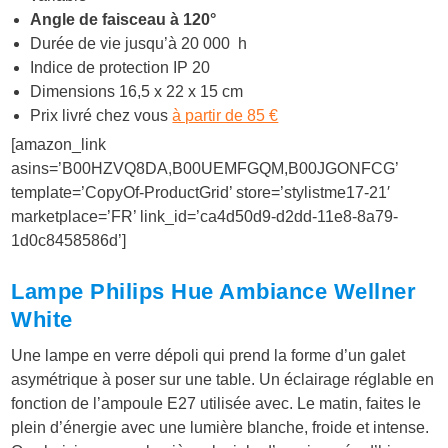
Angle de faisceau à 120°
Durée de vie jusqu’à 20 000 h
Indice de protection IP 20
Dimensions 16,5 x 22 x 15 cm
Prix livré chez vous
à partir de 85 €
[amazon_link
asins=’B00HZVQ8DA,B00UEMFGQM,B00JGONFCG’
template=’CopyOf-ProductGrid’ store=’stylistme17-21′
marketplace=’FR’ link_id=’ca4d50d9-d2dd-11e8-8a79-
1d0c8458586d’]
Lampe Philips Hue Ambiance Wellner
White
Une lampe en verre dépoli qui prend la forme d’un galet
asymétrique à poser sur une table. Un éclairage réglable en
fonction de l’ampoule E27 utilisée avec
. Le matin, faites le
plein d’énergie avec une lumière blanche, froide et intense.