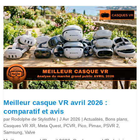
Meilleur casque VR avril 2026 :
comparatif et avis
par
Rodolphe de StylistMe
|
J Avr 2026
|
Actualités
,
Bons plans
,
Casques VR XR
,
Meta Quest
,
PCVR
,
Pico
,
Pimax
,
PSVR 2
,
Samsung
,
Valve