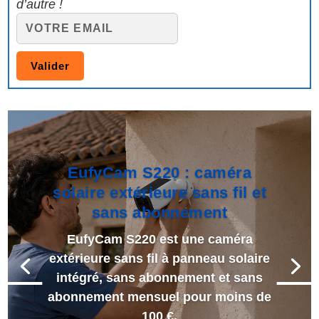
d’autre !
EufyCam S220 : caméra
solaire extérieure sans fil et
sans abonnement
EufyCam S220 est une caméra
extérieure sans fil à panneau solaire
intégré, sans abonnement et sans
abonnement mensuel pour moins de
100 €.