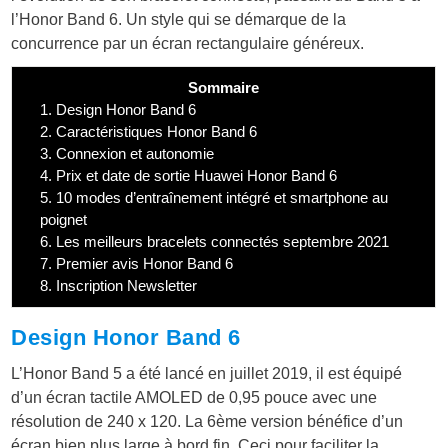
l’Honor Band 6. Un style qui se démarque de la
concurrence par un écran rectangulaire généreux.
Sommaire
1.
Design Honor Band 6
2.
Caractéristiques Honor Band 6
3.
Connexion et autonomie
4.
Prix et date de sortie Huawei Honor Band 6
5.
10 modes d’entraînement intégré et smartphone au
poignet
6.
Les meilleurs bracelets connectés septembre 2021
7.
Premier avis Honor Band 6
8.
Inscription Newsletter
Design Honor Band 6
L’Honor Band 5 a été lancé en juillet 2019, il est équipé
d’un écran tactile AMOLED de 0,95 pouce avec une
résolution de 240 x 120. La 6ème version bénéfice d’un
écran bien plus large à bord fin. Ceci pour faciliter la