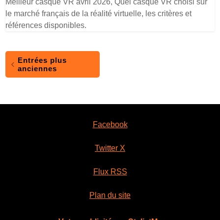
Meilleur casque VR avril 2026, Quel casque VR choisi sur
le marché français de la réalité virtuelle, les critères et
références disponibles.
Entrées plus
anciennes
Facebook
Twitter X
Flux RSS
Plan du site