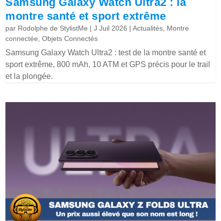
Samsung Galaxy Watch Ultra2 : la
montre santé et sport extrême
par
Rodolphe de StylistMe
|
J Juil 2026
|
Actualités
,
Montre
connectée
,
Objets Connectés
Samsung Galaxy Watch Ultra2 : test de la montre santé et
sport extrême, 800 mAh, 10 ATM et GPS précis pour le trail
et la plongée.