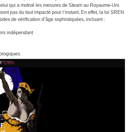
e celui qui a motivé les mesures de Steam au Royaume-Uni.
t pas du tout impacté pour l’instant. En effet, la loi SREN
es de vérification d’âge sophistiquées, incluant :
tiers indépendant
nologiques.