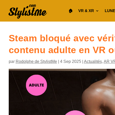
🏠︎
VR & XR
LUNE
Steam bloqué avec vérif
contenu adulte en VR 
par
Rodolphe de StylistMe
|
4 Sep 2025
|
Actualités
,
AR V