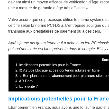
devient ainsi un moyen efficace de vérification d’âge, reco
une « mesure de garantie d’âge très efficace ».
Valve assure que ce processus utilise le même système de
certifié selon la norme PCI-DSS. L’entreprise souligne qu’
transmise aux prestataires de paiement ou à des tiers.
Après je me dis qu’un jeune qui a acheté un jeu PC class
puisqu’une carte est bien présente dans le compte. Et il 
Som
1.
Implications potentielles pour la France
2.
⚖️ Astuce blocage accès contenus adultes en ligne
3.
♀️ Bon plan : un seul abonnement pour plusieurs sites p
4.
AR Porn
5.
Et la suite ?
Implications potentielles pour la Fran
Etrangement, en France, nous avons une loi sur le papier p