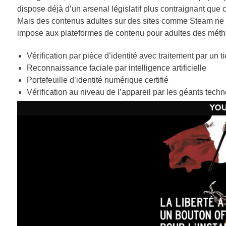
dispose déjà d’un arsenal législatif plus contraignant qu
Mais des contenus adultes sur des sites comme Steam ne son
impose aux plateformes de contenu pour adultes des méthod
Vérification par pièce d’identité avec traitement par un 
Reconnaissance faciale par intelligence artificielle
Portefeuille d’identité numérique certifié
Vérification au niveau de l’appareil par les géants tech