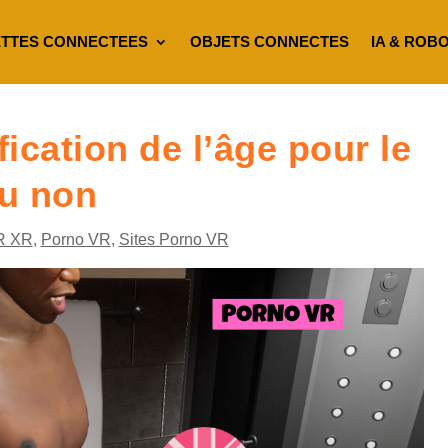
TTES CONNECTEES
OBJETS CONNECTES
IA & ROB
ication de l’âge pour le
ou non
R XR
,
Porno VR
,
Sites Porno VR