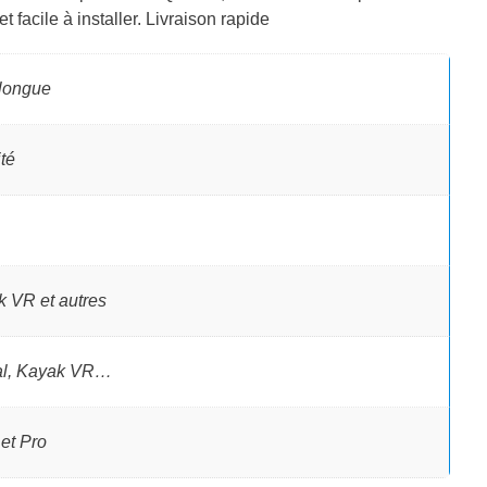
t facile à installer. Livraison rapide
 longue
té
k VR et autres
ral, Kayak VR…
et Pro