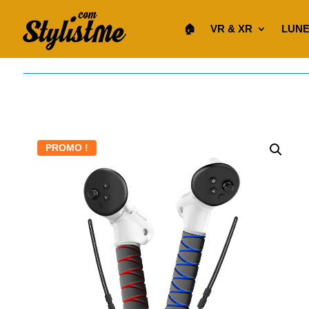
🏠︎
VR & XR
LUNE
PROMO !