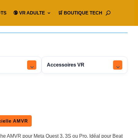
OTS
🔞 VR ADULTE
🛒 BOUTIQUE TECH
Accessoires VR
icielle AMVR
che AMVR pour Meta Quest 3, 3S ou Pro. Idéal pour Beat