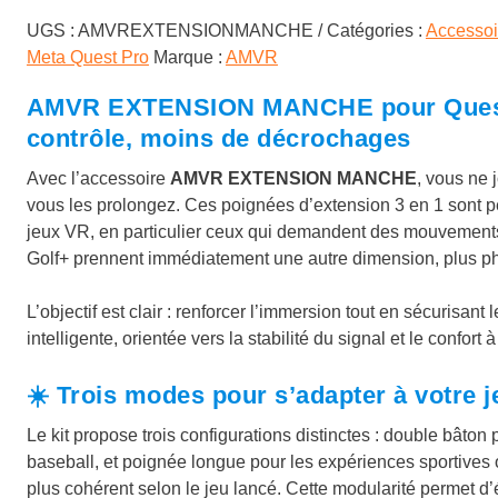
a
UGS :
AMVREXTENSIONMANCHE
Catégories :
Accesso
Meta Quest Pro
Marque :
AMVR
i
:
AMVR EXTENSION MANCHE pour Quest 3 
t
2
contrôle, moins de décrochages
1
Avec l’accessoire
AMVR EXTENSION MANCHE
, vous ne
:
,
vous les prolongez. Ces poignées d’extension 3 en 1 sont
jeux VR, en particulier ceux qui demandent des mouvements 
2
9
Golf+ prennent immédiatement une autre dimension, plus phy
6
9
L’objectif est clair : renforcer l’immersion tout en sécurisan
,
intelligente, orientée vers la stabilité du signal et le confor
9
€
☀️ Trois modes pour s’adapter à votre j
9
.
Le kit propose trois configurations distinctes : double bâton
baseball, et poignée longue pour les expériences sportives
plus cohérent selon le jeu lancé. Cette modularité permet d’é