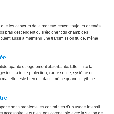
 que les capteurs de la manette restent toujours orientés
e vos bras descendent ou s’éloignent du champ des
ibuent aussi à maintenir une transmission fluide, même
sée
tidérapante et légèrement absorbante. Elle limite la
gestes. La triple protection, cadre solide, système de
La manette reste bien en place, même quand le rythme
tre
porte sans problème les contraintes d’un usage intensif.
t accessoire tiers n’est pas compatible avec la station de