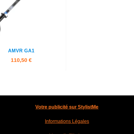
5.00
AMVR GA1
110,50
€
Votre publicité sur StylistMe
Informations Légales