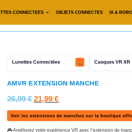
TTES CONNECTEES
OBJETS CONNECTES
IA & ROB
Lunettes Connectées
Casques VR XR
AMVR EXTENSION MANCHE
L
L
26,99
€
21,99
€
e
e
Voir les extensions de manches sur la boutique off
p
p
🎮 Améliorez votre expérience VR avec l’extension de man