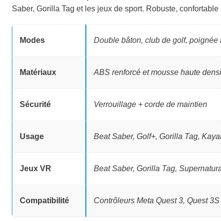
r
r
Saber, Gorilla Tag et les jeux de sport. Robuste, confortable e
i
i
x
x
Modes
Double bâton, club de golf, poignée
i
a
Matériaux
ABS renforcé et mousse haute densi
n
c
i
t
Sécurité
Verrouillage + corde de maintien
t
u
i
e
Usage
Beat Saber, Golf+, Gorilla Tag, Kaya
a
l
Jeux VR
Beat Saber, Gorilla Tag, Supernatu
l
e
é
s
Compatibilité
Contrôleurs Meta Quest 3, Quest 3S 
t
t