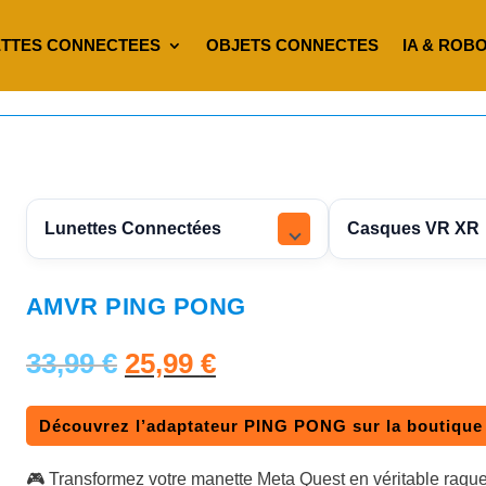
TTES CONNECTEES
OBJETS CONNECTES
IA & ROB
Lunettes Connectées
Casques VR XR
AMVR PING PONG
L
L
33,99
€
25,99
€
e
e
Découvrez l’adaptateur PING PONG sur la boutiqu
p
p
🎮 Transformez votre manette Meta Quest en véritable raq