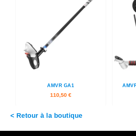
5.00
AMVR GA1
AMVR
110,50
€
< Retour à la boutique