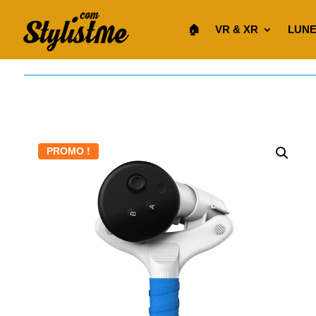
🏠︎
VR & XR
LUNE
PROMO !