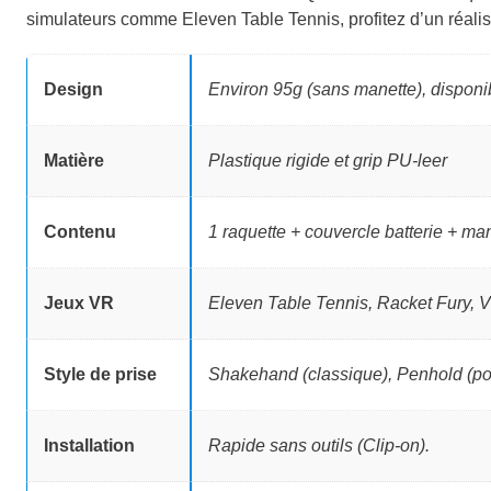
r
r
simulateurs comme Eleven Table Tennis, profitez d’un réalism
i
i
x
x
Design
Environ 95g (sans manette), disponib
i
a
Matière
Plastique rigide et grip PU-leer
n
c
i
t
Contenu
1 raquette + couvercle batterie + ma
t
u
i
e
Jeux VR
Eleven Table Tennis, Racket Fury, 
a
l
Style de prise
Shakehand (classique), Penhold (po
l
e
é
s
Installation
Rapide sans outils (Clip-on).
t
t