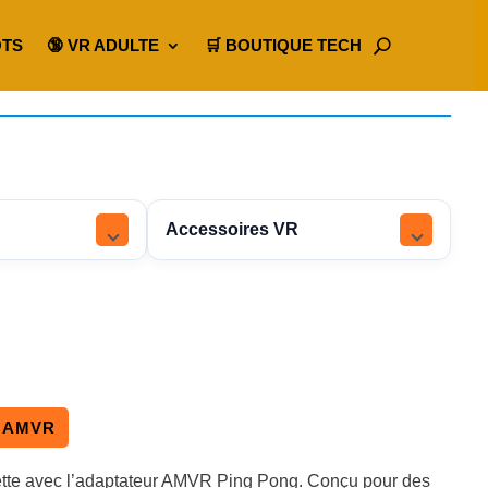
OTS
🔞 VR ADULTE
🛒 BOUTIQUE TECH
Accessoires VR
e AMVR
uette avec l’adaptateur AMVR Ping Pong. Conçu pour des