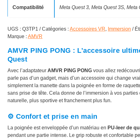
a
Compatibilité
Meta Quest 3, Meta Quest 3S, Meta 
i
:
UGS :
Q3TP1
Catégories :
Accessoires VR
,
Immersion
Ét
t
2
Marque :
AMVR
5
AMVR PING PONG : L’accessoire ultime
:
,
Quest
3
9
Avec l’adaptateur
AMVR PING PONG
vous allez redécouvrir
parle pas d’un gadget, mais d’un accessoire qui change vrai
3
9
simplement la manette dans la poignée en forme de raquette
,
sans prise de tête. Cela donne de l’immersion à vos parties 
naturelle, plus sportive et franchement plus fun.
9
€
9
.
⚙️ Confort et prise en main
La poignée est enveloppée d’un matériau en
PU-leer de qu
pendant une partie intense. Le grip robuste et confortable 