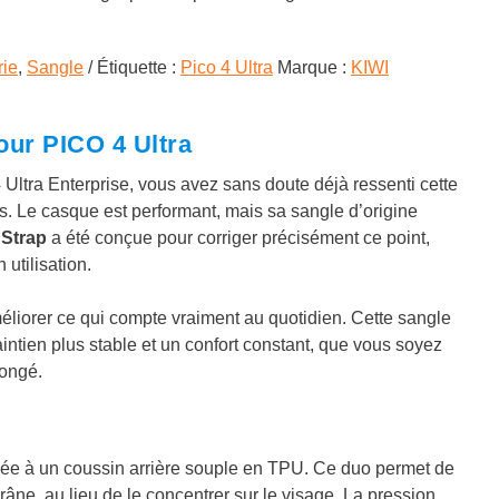
rie
,
Sangle
Étiquette :
Pico 4 Ultra
Marque :
KIWI
ur PICO 4 Ultra
 Ultra Enterprise, vous avez sans doute déjà ressenti cette
s. Le casque est performant, mais sa sangle d’origine
Strap
a été conçue pour corriger précisément ce point,
utilisation.
liorer ce qui compte vraiment au quotidien. Cette sangle
aintien plus stable et un confort constant, que vous soyez
longé.
iée à un coussin arrière souple en TPU. Ce duo permet de
râne, au lieu de le concentrer sur le visage. La pression