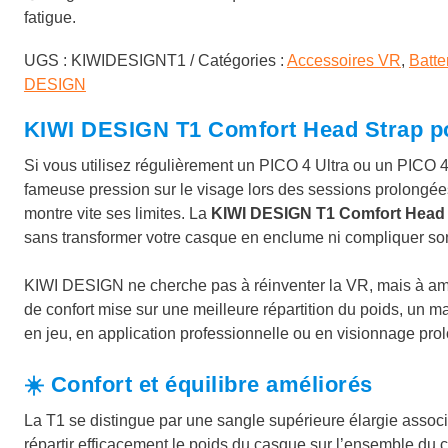
fatigue.
UGS :
KIWIDESIGNT1
Catégories :
Accessoires VR
,
Batte
DESIGN
KIWI DESIGN T1 Comfort Head Strap po
Si vous utilisez régulièrement un PICO 4 Ultra ou un PICO 4
fameuse pression sur le visage lors des sessions prolongée
montre vite ses limites. La
KIWI DESIGN T1 Comfort Head 
sans transformer votre casque en enclume ni compliquer son 
KIWI DESIGN ne cherche pas à réinventer la VR, mais à amé
de confort mise sur une meilleure répartition du poids, un m
en jeu, en application professionnelle ou en visionnage pro
☀️ Confort et équilibre améliorés
La T1 se distingue par une sangle supérieure élargie assoc
répartir efficacement le poids du casque sur l’ensemble du c