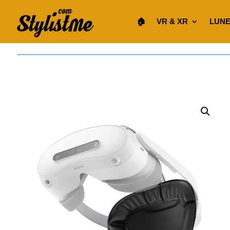
🏠︎
VR & XR
LUNE