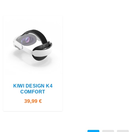
7
:
,
3
5
4
0
,
9
€
5
.
€
3.00
.
KIWI DESIGN K4
COMFORT
39,99
€