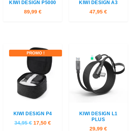
KIWI DESIGN P5000
KIWI DESIGN A3
é
s
t
t
t
t
89,99
€
47,95
€
a
a
i
:
i
:
t
5
t
3
9
1
:
,
:
,
6
9
PROMO !
3
4
5
9
6
5
,
,
9
€
9
€
5
.
9
.
3.00
4.00
€
€
.
.
KIWI DESIGN P4
KIWI DESIGN L1
PLUS
L
L
34,95
€
17,50
€
29,99
€
e
e