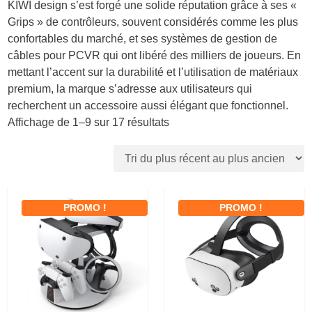
KIWI design s’est forgé une solide réputation grâce à ses «
Grips » de contrôleurs, souvent considérés comme les plus
confortables du marché, et ses systèmes de gestion de
câbles pour PCVR qui ont libéré des milliers de joueurs. En
mettant l’accent sur la durabilité et l’utilisation de matériaux
premium, la marque s’adresse aux utilisateurs qui
recherchent un accessoire aussi élégant que fonctionnel.
T
Affichage de 1–9 sur 17 résultats
r
i
é
d
u
PROMO !
PROMO !
p
l
u
s
r
é